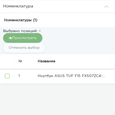
Номенклатура
Номенклатуры
(1)
Выбрано позиций:
-
Просмотреть
Отменить выбор
№
Название
1
Ноутбук ASUS TUF F15 FX507ZC4-HN145 15.6" FHD IPS, Intel i5-12500H, 16GB, F512GB, NVD3050-4, NoOS, Сірий (90NR0GW1-M00VL0)