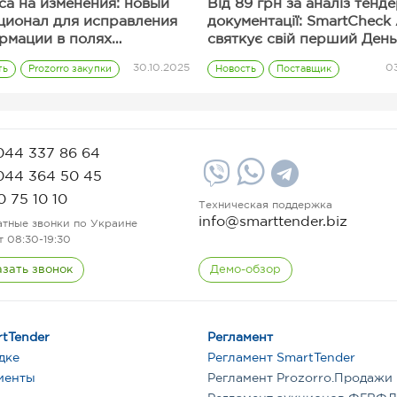
са на изменения: новый
Від 89 грн за аналіз тенд
ционал для исправления
документації: SmartCheck 
рмации в полях
святкує свій перший День
ерного предложения
народження
30.10.2025
03
ть
Prozorro закупки
Новость
Поставщик
Полезные сервисы
Тарифы
044 337 86 64
044 364 50 45
0 75 10 10
Техническая поддержка
info@smarttender.biz
атные звонки по Украине
т 08:30-19:30
азать звонок
Демо-обзор
tTender
Регламент
дке
Регламент SmartTender
иенты
Регламент Prozorro.Продажи