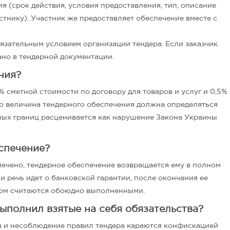
я (срок действия, условия предоставления, тип, описание
стнику). Участник же предоставляет обеспечение вместе с
язательным условием организации тендера. Если заказчик
ано в тендерной документации.
ния?
сметной стоимости по договору для товаров и услуг и 0,5%
 то величина тендерного обеспечения должна определяться
ных границ расценивается как нарушение Закона Украины
спечение?
мечено, тендерное обеспечение возвращается ему в полном
ли речь идет о банковской гарантии, после окончания ее
ком считаются обоюдно выполненными.
выполнил взятые на себя обязательства?
в и несоблюдение правил тендера караются конфискацией