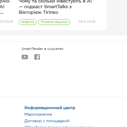
ерної
Чому та скільки інвестують в AI
AI
— подкаст SmartTalks з
Вікторією Тігіпко
.11.2025
06.11.2025
Новость
Prozorro закупки
Поставщик
SmartTender в соцсетях:
Информационный центр
Мероприятия
Договор с площадкой