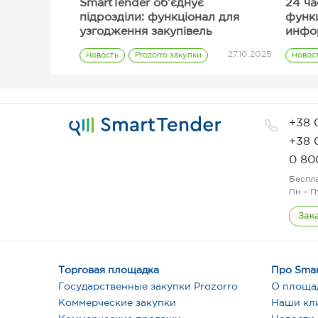
SmartTender об’єднує
24 ча
підрозділи: функціонал для
функ
узгодження закупівель
инфо
тенд
27.10.2025
Новость
Prozorro закупки
Новос
Заказчик
+38 
+38 
0 80
Беспл
Пн – П
Зак
Торговая площадка
Про Smar
Государственные закупки Prozorro
О площа
Коммерческие закупки
Наши кл