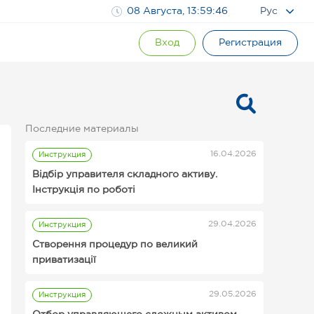
08 Августа, 13:59:47
Рус
Вход
Регистрация
Последние материалы
16.04.2026
Инструкция
Відбір управителя складного активу.
Інструкція по роботі
29.04.2026
Инструкция
Инструкции для организаторов
Створення процедур по великий
аукционов Prozorro.Продажи
приватизації
29.05.2026
Инструкция