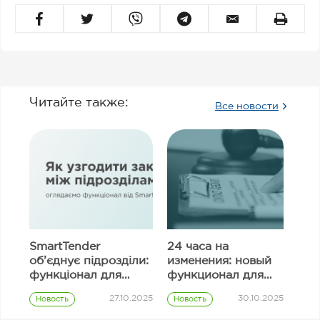
Читайте также:
Все новости
SmartTender
24 часа на
об’єднує підрозділи:
изменения: новый
функціонал для
функционал для
узгодження
исправления
27.10.2025
30.10.2025
Новость
Новость
закупівель
информации в
Prozorro
Prozorro
полях тендерного