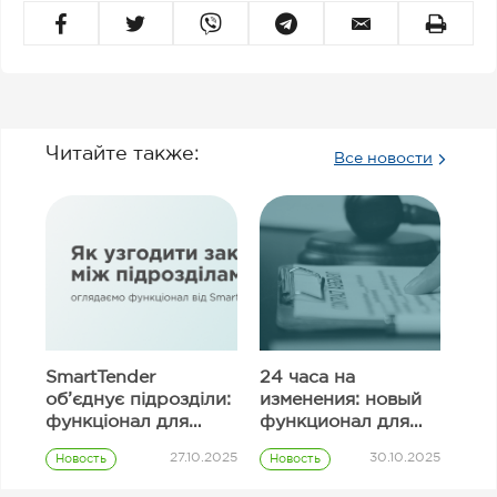
Читайте также:
Все новости
SmartTender
24 часа на
об’єднує підрозділи:
изменения: новый
функціонал для
функционал для
узгодження
исправления
27.10.2025
30.10.2025
Новость
Новость
закупівель
информации в
Prozorro
Prozorro
полях тендерного