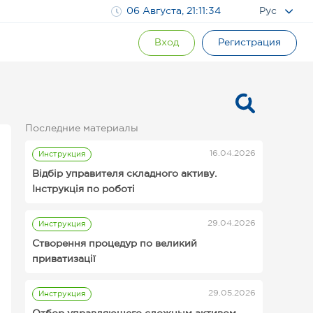
06 Августа, 21:11:35
Рус
Вход
Регистрация
Последние материалы
16.04.2026
Инструкция
Відбір управителя складного активу.
Інструкція по роботі
29.04.2026
Инструкция
Инструкции для организаторов
Створення процедур по великий
аукционов Prozorro.Продажи
приватизації
29.05.2026
Инструкция