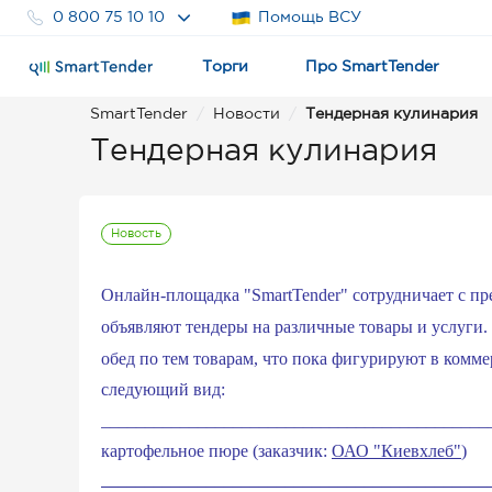
0 800 75 10 10
Помощь ВСУ
Торги
Про SmartTender
SmartTender
Новости
Тендерная кулинария
Тендерная кулинария
Новость
Онлайн-площадка "SmartTender" сотрудничает с пр
объявляют тендеры на различные товары и услуги.
обед по тем товарам, что пока фигурируют в комме
следующий вид:
____________________________________________
картофельное пюре (заказчик:
ОАО "Киевхлеб"
)
____________________________________________