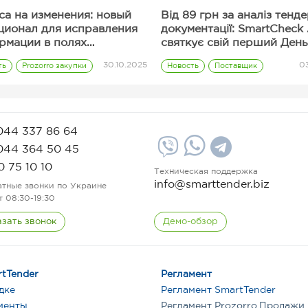
са на изменения: новый
Від 89 грн за аналіз тенд
ционал для исправления
документації: SmartCheck 
рмации в полях
святкує свій перший День
ерного предложения
народження
30.10.2025
03
ть
Prozorro закупки
Новость
Поставщик
Полезные сервисы
Тарифы
044 337 86 64
044 364 50 45
0 75 10 10
Техническая поддержка
info@smarttender.biz
атные звонки по Украине
т 08:30-19:30
азать звонок
Демо-обзор
tTender
Регламент
дке
Регламент SmartTender
иенты
Регламент Prozorro.Продажи