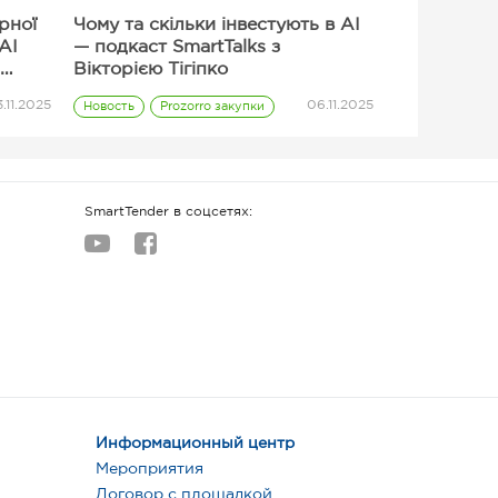
ерної
Чому та скільки інвестують в AI
AI
— подкаст SmartTalks з
Вікторією Тігіпко
.11.2025
06.11.2025
Новость
Prozorro закупки
Поставщик
SmartTender в соцсетях:
Информационный центр
Мероприятия
Договор с площадкой