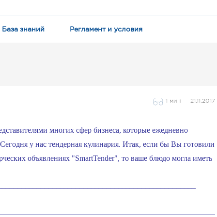
База знаний
Регламент и условия
1 мин
21.11.2017
едставителями многих сфер бизнеса, которые ежедневно
Сегодня у нас тендерная кулинария. Итак, если бы Вы готовили
рческих объявлениях "SmartTender", то ваше блюдо могла иметь
___________________________________________________
________________________________________________________