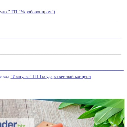
льс" ГП "Укроборонпром"
)
____________________________________________________
______________________________________________________
______________________________________________________
_______________________________________________________
завод
"Импульс" ГП Государственный концерн