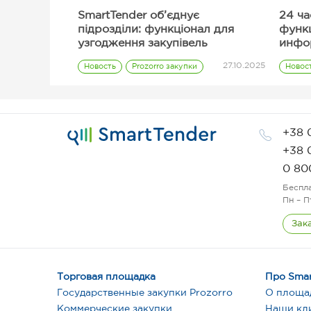
SmartTender об’єднує
24 ча
підрозділи: функціонал для
функ
узгодження закупівель
инфо
тенд
27.10.2025
Новость
Prozorro закупки
Новос
Заказчик
+38 
+38 
0 80
Беспл
Пн – П
Зак
Торговая площадка
Про Smar
Государственные закупки Prozorro
О площа
Коммерческие закупки
Наши кл