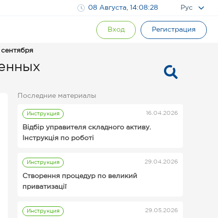
08 Августа, 14:08:29
Рус
Вход
Регистрация
 сентября
венных
Последние материалы
16.04.2026
Инструкция
Відбір управителя складного активу.
Інструкція по роботі
29.04.2026
Инструкция
Инструкции для организаторов
Створення процедур по великий
аукционов Prozorro.Продажи
приватизації
29.05.2026
Инструкция