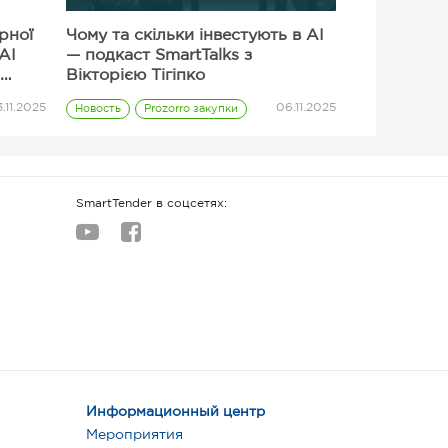
ерної
Чому та скільки інвестують в AI
AI
— подкаст SmartTalks з
Вікторією Тігіпко
.11.2025
06.11.2025
Новость
Prozorro закупки
Поставщик
SmartTender в соцсетях:
Информационный центр
Мероприятия