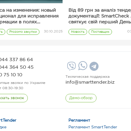
са на изменения: новый
Від 89 грн за аналіз тенд
ционал для исправления
документації: SmartCheck 
рмации в полях
святкує свій перший День
ерного предложения
народження
30.10.2025
03
ть
Prozorro закупки
Новость
Поставщик
Полезные сервисы
Тарифы
044 337 86 64
044 364 50 45
0 75 10 10
Техническая поддержка
info@smarttender.biz
атные звонки по Украине
т 08:30-19:30
азать звонок
Демо-обзор
tTender
Регламент
дке
Регламент SmartTender