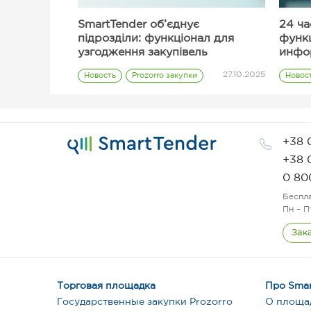
SmartTender об’єднує
24 ча
підрозділи: функціонал для
функ
узгодження закупівель
инфо
тенд
27.10.2025
Новость
Prozorro закупки
Новос
Заказчик
+38 
+38 
0 80
Беспл
Пн – П
Зак
Торговая площадка
Про Smar
Государственные закупки Prozorro
О площа