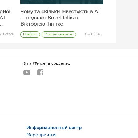
ерної
Чому та скільки інвестують в AI
AI
— подкаст SmartTalks з
Вікторією Тігіпко
.11.2025
06.11.2025
Новость
Prozorro закупки
Поставщик
SmartTender в соцсетях:
Информационный центр
Мероприятия