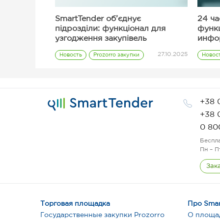
SmartTender об’єднує
24 ча
підрозділи: функціонал для
функ
узгодження закупівель
инфо
тенд
27.10.2025
Новость
Prozorro закупки
Новос
Заказчик
+38 
+38 
0 80
Беспл
Пн – П
Зак
Торговая площадка
Про Smar
Государственные закупки Prozorro
О площа