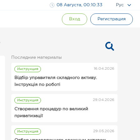
08 Августа, 00:10:34
Рус
Вход
Регистрация
0
Последние материалы
16.04.2026
Инструкция
Відбір управителя складного активу.
Інструкція по роботі
29.04.2026
Инструкция
Инструкции для организаторов
Створення процедур по великий
аукционов Prozorro.Продажи
приватизації
29.05.2026
Инструкция