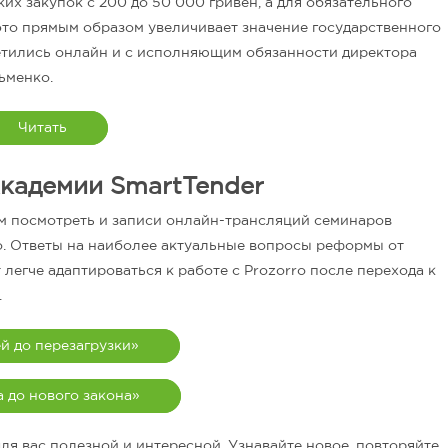
их закупок с 200 до 50 000 гривен, а для обязательного
 это прямым образом увеличивает значение государственного
ретились онлайн и с исполняющим обязанности директора
ьменко.
Читать
кадемии SmartTender
м посмотреть и записи онлайн-трансляций семинаров
o. Ответы на наиболее актуальные вопросы реформы от
егче адаптироваться к работе с Prozorro после перехода к
.
й до перезагрузки»
а до нового закона»
ля вас полезной и интересной. Узнавайте новое, повторяйте