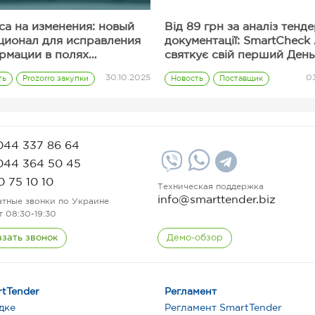
са на изменения: новый
Від 89 грн за аналіз тенд
ционал для исправления
документації: SmartCheck 
рмации в полях
святкує свій перший День
ерного предложения
народження
30.10.2025
03
ть
Prozorro закупки
Новость
Поставщик
Полезные сервисы
Тарифы
044 337 86 64
044 364 50 45
0 75 10 10
Техническая поддержка
info@smarttender.biz
атные звонки по Украине
т 08:30-19:30
азать звонок
Демо-обзор
tTender
Регламент
дке
Регламент SmartTender