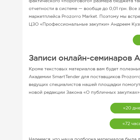
фактического «порогового» размера бюджета так
отчетности в системе — вообще до 0,01 грн. Все
маркетплейса Prozorro Market. Поэтому мы вст
ЦЗО «Профессиональные закупки» Андреем Куз
Записи онлайн-семинаров А
Кроме текстовых материалов вам будет полезны
Академии SmartTender для поставщиков Prozorr
ведущих специалистов нашей площадки помогут л
новой редакции Закона «О публичных закупках»
«20 дне
«72 час
Надеемся, что наша подборка материалов была д