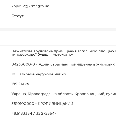
kpjeo-2@krmr.gov.ua
Статут
Нежитлове вбудоване приміщення загальною площею 189
типоверхової будівлі гуртожитку
04233000-0 - Адміністративні приміщення в житлових
101 - Окреме нерухоме майно
189.2 м.кв.
Україна, Кіровоградська область, Кропивницький, вули
3510100000 - КРОПИВНИЦЬКИЙ
48.5183334 / 32.2725547