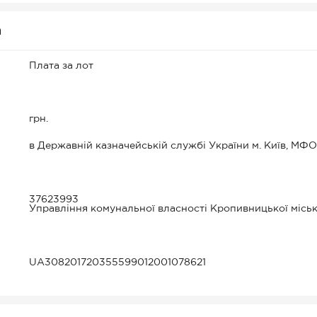
а
Плата за лот
грн.
в Державній казначейській службі України м. Київ, МФО
37623993
Управління комунальної власності Кропивницької міськ
UA308201720355599012001078621