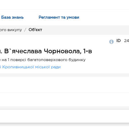
База знань
Регламент та умови
ого викупу
Об'єкт
ID
2
 В`ячеслава Чорновола, 1-в
на 1 поверсі багатоповерхового будинку
і Кропивницької міської ради