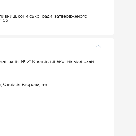
ивницької міської ради, затвердженого
№ 53
анізація № 2” Кропивницької міської ради"
, Олексія Єгорова, 56