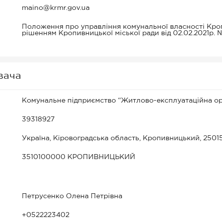
maino@krmr.gov.ua
Положення про управління комунальної власності Кроп
рішенням Кропивницької міської ради від 02.02.2021р. 
вача
Комунальне підприємство “Житлово-експлуатаційна орг
39318927
Україна, Кіровоградська область, Кропивницький, 25015
3510100000 КРОПИВНИЦЬКИЙ
Петрусенко Олена Петрівна
+0522223402