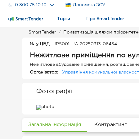
0 800 75 10 10
Допомога ЗСУ
Торги
Про SmartTender
SmartTender
Приватизація шляхом пріоритетн
№
у ЦБД
JRS001-UA-20250313-06454
Нежитлове приміщення по вул.
Нежитлове вбудоване приміщення, розташоване 
Організатор:
Управління комунальної власност
Фотографії
Загальна інформація
Контрактинг