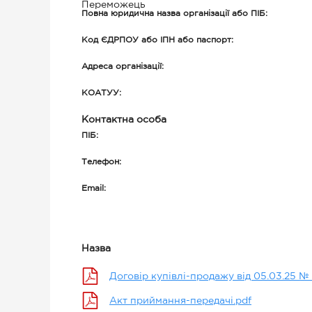
Переможець
Повна юридична назва організації або ПІБ:
Код ЄДРПОУ або ІПН або паспорт:
Адреса організації:
КОАТУУ:
Контактна особа
ПІБ:
Телефон:
Email:
Назва
Договір купівлі-продажу від 05.03.25 № 
Акт приймання-передачі.pdf