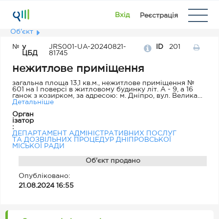
Вхід
Реєстрація
Об'єкт
№
у
JRS001-UA-20240821-
ID
201
ЦБД
81745
нежитлове приміщення
загальна площа 13,1 кв.м., нежитлове приміщення №
601 на І поверсі в житловому будинку літ. А - 9, а 16
ганок з козирком, за адресою: м. Дніпро, вул. Велика
Діївська, буд. 32.
Детальніше
Орган
ізатор
:
ДЕПАРТАМЕНТ АДМІНІСТРАТИВНИХ ПОСЛУГ
ТА ДОЗВІЛЬНИХ ПРОЦЕДУР ДНІПРОВСЬКОЇ
МІСЬКОЇ РАДИ
Об'єкт продано
Опубліковано:
21.08.2024 16:55