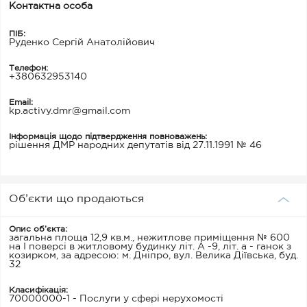
Контактна особа
ПІБ:
Руденко Сергій Анатолійович
Телефон:
+380632953140
Email:
kp.activy.dmr@gmail.com
Інформація щодо підтвердження повноважень:
рішення ДМР народних депутатів від 27.11.1991 № 46
Об’єкти що продаються
Опис об’єкта:
загальна площа 12,9 кв.м., нежитлове приміщення № 600
на І поверсі в житловому будинку літ. А -9, літ. а - ганок з
козирком, за адресою: м. Дніпро, вул. Велика Діївська, буд.
32
Класифікація:
70000000-1 - Послуги у сфері нерухомості