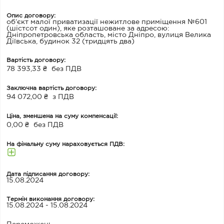
Опис договору:
об’єкт малої приватизації нежитлове приміщення №601
(шістсот один), яке розташоване за адресою:
Дніпропетровська область, місто Дніпро, вулиця Велика
Діївська, будинок 32 (тридцять два)
Вартість договору:
78 393,33 ₴
без ПДВ
Заключна вартість договору:
94 072,00 ₴
з ПДВ
Ціна, зменшена на суму компенсації:
0,00 ₴
без ПДВ
На фінальну суму нараховується ПДВ:
Дата підписання договору:
15.08.2024
Термін виконання договору:
15.08.2024 - 15.08.2024