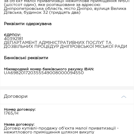
за об’єкт малої приватизації нежитлове приміщення №601
(шістсот один), яке розташоване за адресою:
Дніпропетровська область, місто Дніпро, вулиця Велика
Діївська, будинок 32 (тридцять два)
Реквізити одержувача
ЄДРПОУ:
40392181
ДЕПАРТАМЕНТ АДМІНІСТРАТИВНИХ ПОСЛУГ ТА
ДОЗВІЛЬНИХ ПРОЦЕДУР ДНІПРОВСЬКОЇ МІСЬКОЇ РАДИ
Банківські реквізити
Міжнародний номер банківського рахунку IBAN:
UA698201720355549008000094550
Договори
Номер договору:
1765/Н
Назва договору:
Договір купівлі-продажу об’єкта малої приватизації -
нежитлового приміщення шляхом викупу