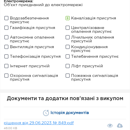
Електромережа:
Об'єкт приєднаний до електромережі
Водозабезпечення
Каналізація присутня
присутнє
Газифікація присутня
Централізоване
опалення присутнє
Автономне опалення
Лічильник опалення
присутнє
присутній
Вентиляція присутня
Кондиціонування
присутнє
Телефонізація присутня
Телебачення присутнє
Інтернет присутній
Ліфт присутній
Охоронна сигналізація
Пожежна сигналізація
присутня
присутня
Документи та додатки пов'язані з викупом
Історія документів
рішення від 29.06.2023 № 849.pdf
46.00 KB