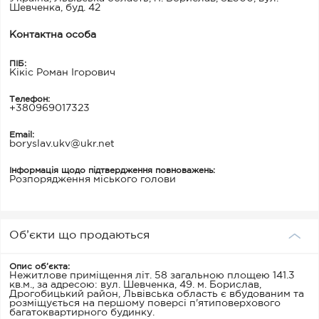
Шевченка, буд. 42
Контактна особа
ПІБ:
Кікіс Роман Ігорович
Телефон:
+380969017323
Email:
boryslav.ukv@ukr.net
Інформація щодо підтвердження повноважень:
Розпорядження міського голови
Об’єкти що продаються
Опис об’єкта:
Нежитлове приміщення літ. 58 загальною площею 141.3
кв.м., за адресою: вул. Шевченка, 49. м. Борислав,
Дрогобицький район, Львівська область є вбудованим та
розміщується на першому поверсі п'ятиповерхового
багатоквартирного будинку.