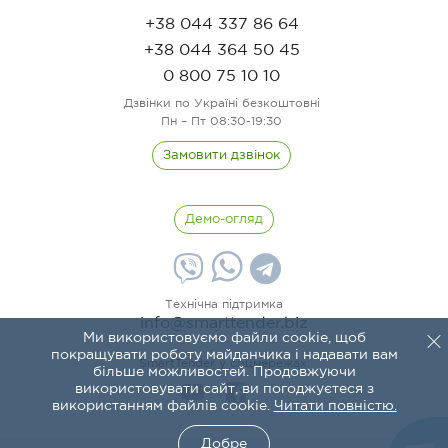
+38 044 337 86 64
+38 044 364 50 45
0 800 75 10 10
Дзвінки по Україні безкоштовні
Пн – Пт 08:30-19:30
Замовити дзвінок
Демо-огляд
Технічна підтримка
info@smarttender.biz
Ми використовуємо файли cookie, щоб
покращувати роботу майданчика і надавати вам
SmartTender у соцмережах:
більше можливостей. Продовжуючи
використовувати сайт, ви погоджуєтеся з
використанням файлів cookie.
Читати повністю.
Добре