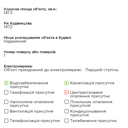
Корисна площа об'єкту, кв.м.:
141.3
Рік будівництва:
1972
Місце розташування об'єкта в будівлі:
Надземний
Номер поверху або поверхів:
1
Електромережа:
Об'єкт приєднаний до електромережі
Перший ступінь
Водозабезпечення
Каналізація присутня
присутнє
Газифікація присутня
Централізоване
опалення присутнє
Автономне опалення
Лічильник опалення
присутнє
присутній
Вентиляція присутня
Кондиціонування
присутнє
Телефонізація присутня
Телебачення присутнє