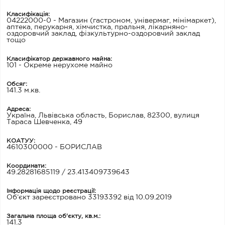
Класифікація:
04222000-0 - Магазин (гастроном, універмаг, мінімаркет),
аптека, перукарня, хімчистка, пральня, лікарняно-
оздоровчий заклад, фізкультурно-оздоровчий заклад
тощо
Класифікатор державного майна:
101 - Окреме нерухоме майно
Обсяг:
141.3 м.кв.
Адреса:
Україна, Львівська область, Борислав, 82300, вулиця
Тараса Шевченка, 49
КОАТУУ:
4610300000 - БОРИСЛАВ
Координати:
49.28281685119 / 23.413409739643
Інформація щодо реєстрації:
Об’єкт зареєстровано 33193392 від 10.09.2019
Загальна площа об'єкту, кв.м.:
141.3