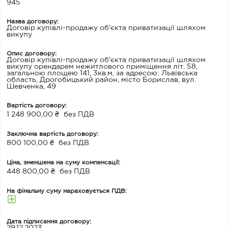
945
Назва договору:
Договір купівлі-продажу об'єкта приватизації шляхом
викупу
Опис договору:
Договір купівлі-продажу об'єкта приватизації шляхом
викупу орендарем нежитлового приміщення літ. 58,
загальною площею 141, 3кв.м, за адресою: Львівська
область, Дрогобицький район, місто Борислав, вул.
Шевченка, 49
Вартість договору:
1 248 900,00 ₴
без ПДВ
Заключна вартість договору:
800 100,00 ₴
без ПДВ
Ціна, зменшена на суму компенсації:
448 800,00 ₴
без ПДВ
На фінальну суму нараховується ПДВ:
Дата підписання договору: