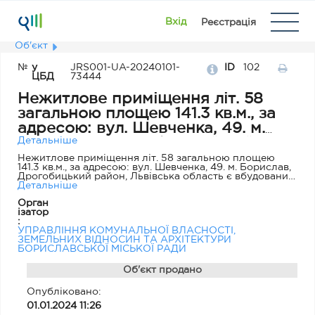
Вхід
Реєстрація
Об'єкт
№
у
JRS001-UA-20240101-
ID
102
ЦБД
73444
Нежитлове приміщення літ. 58
загальною площею 141.3 кв.м., за
адресою: вул. Шевченка, 49. м.
Борислав, Дрогобицький район,
Детальніше
Львівська область
Нежитлове приміщення літ. 58 загальною площею
141.3 кв.м., за адресою: вул. Шевченка, 49. м. Борислав,
Дрогобицький район, Львівська область є вбудованим
та розміщується на першому поверсі
Детальніше
п'ятиповерхового багатоквартирного будинку.
Орган
ізатор
:
УПРАВЛІННЯ КОМУНАЛЬНОЇ ВЛАСНОСТІ,
ЗЕМЕЛЬНИХ ВІДНОСИН ТА АРХІТЕКТУРИ
БОРИСЛАВСЬКОЇ МІСЬКОЇ РАДИ
Об'єкт продано
Опубліковано:
01.01.2024 11:26