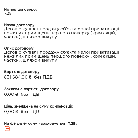
Номер договору:
725
Назва договору:
Договір купівлі-продажу об'єкта малої приватизації -
нежилих приміщень першого поверху (крім акцій,
частки), шляхом викупу
Опис договору:
Договір купівлі-продажу об'єкта малої приватизації -
нежилих приміщень першого поверху (крім акцій,
частки), шляхом викупу
Вартість договору:
831 684,00 ₴
без ПДВ
Заключна вартість договору:
0,00 ₴
без ПДВ
Ціна, зменшена на суму компенсації:
0,00 ₴
без ПДВ
На фінальну суму нараховується ПДВ: