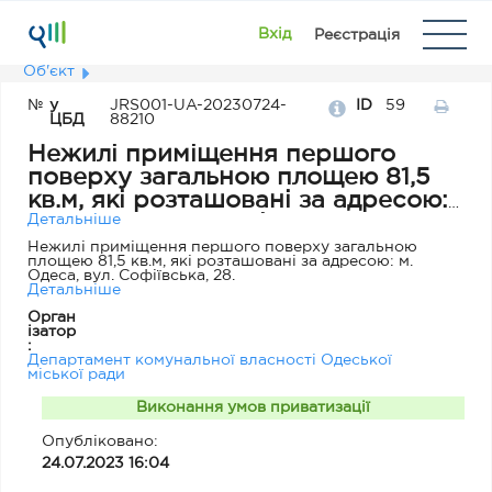
Вхід
Реєстрація
Об'єкт
№
у
JRS001-UA-20230724-
ID
59
ЦБД
88210
Нежилі приміщення першого
поверху загальною площею 81,5
кв.м, які розташовані за адресою:
Детальніше
м. Одеса, вул. Софіївська, 28.
Нежилі приміщення першого поверху загальною
площею 81,5 кв.м, які розташовані за адресою: м.
Одеса, вул. Софіївська, 28.
Детальніше
Орган
ізатор
:
Департамент комунальної власності Одеської
міської ради
Виконання умов приватизації
Опубліковано:
24.07.2023 16:04