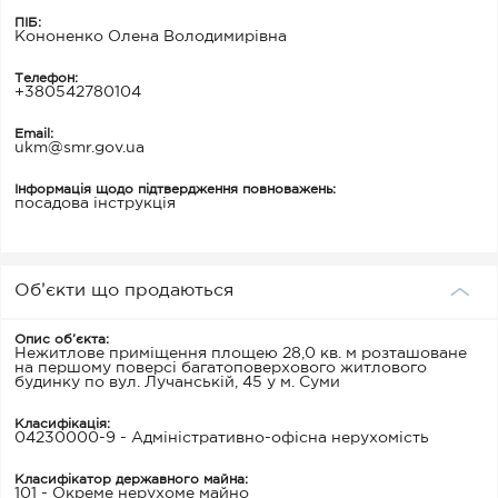
ПІБ:
Кононенко Олена Володимирівна
Телефон:
+380542780104
Email:
ukm@smr.gov.ua
Інформація щодо підтвердження повноважень:
посадова інструкція
Об’єкти що продаються
Опис об’єкта:
Нежитлове приміщення площею 28,0 кв. м розташоване
на першому поверсі багатоповерхового житлового
будинку по вул. Лучанській, 45 у м. Суми
Класифікація:
04230000-9 - Адміністративно-офісна нерухомість
Класифікатор державного майна:
101 - Окреме нерухоме майно