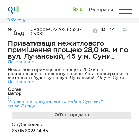
Вхід
Реєстрація
Об'єкт
№
у
JRS001-UA-20230523-
ID
44
ЦБД
25031
Приватизація нежитлового
приміщення площею 28,0 кв. м по
вул. Лучанській, 45 у м. Суми
ШЛЯХОМ ВИКУПУ ОРЕНДАРЕМ
Детальніше
Нежитлове приміщення площею 28,0 кв. м
розташоване на першому поверсі багатоповерхового
житлового будинку по вул. Лучанській, 45 у м. Суми
Детальніше
Орган
ізатор
:
Управління комунального майна Сумської
міської ради
Об'єкт продано
Опубліковано:
23.05.2023 14:35