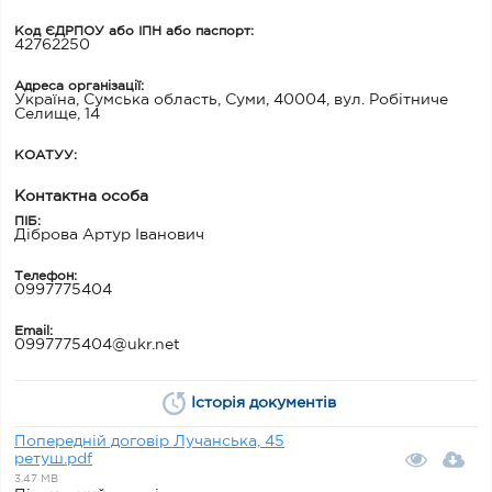
Код ЄДРПОУ або ІПН або паспорт:
42762250
Адреса організації:
Україна, Сумська область, Суми, 40004, вул. Робітниче
Селище, 14
КОАТУУ:
Контактна особа
ПІБ:
Діброва Артур Іванович
Телефон:
0997775404
Email:
0997775404@ukr.net
Історія документів
Попередній договір Лучанська, 45
ретуш.pdf
3.47 MB