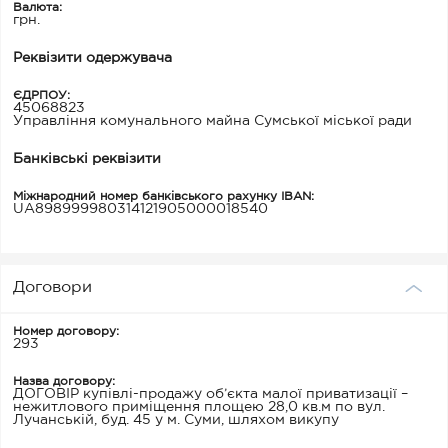
Валюта:
грн.
Реквізити одержувача
ЄДРПОУ:
45068823
Управління комунального майна Сумської міської ради
Банківські реквізити
Міжнародний номер банківського рахунку IBAN:
UA898999980314121905000018540
Договори
Номер договору:
293
Назва договору:
ДОГОВІР купівлі-продажу об’єкта малої приватизації –
нежитлового приміщення площею 28,0 кв.м по вул.
Лучанській, буд. 45 у м. Суми, шляхом викупу