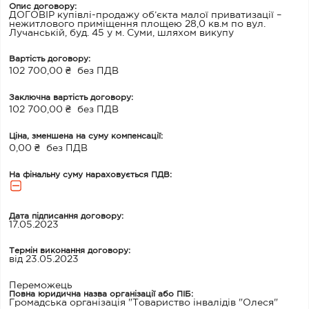
Опис договору:
ДОГОВІР купівлі-продажу об’єкта малої приватизації –
нежитлового приміщення площею 28,0 кв.м по вул.
Лучанській, буд. 45 у м. Суми, шляхом викупу
Вартість договору:
102 700,00 ₴
без ПДВ
Заключна вартість договору:
102 700,00 ₴
без ПДВ
Ціна, зменшена на суму компенсації:
0,00 ₴
без ПДВ
На фінальну суму нараховується ПДВ:
Дата підписання договору:
17.05.2023
Термін виконання договору:
від 23.05.2023
Переможець
Повна юридична назва організації або ПІБ:
Громадська організація "Товариство інвалідів "Олеся"