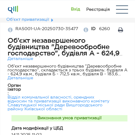
Вхід
Реєстрація
Об'єкт приватизації
RAS001-UA-20250730-35477
ID
6260
Об'єкт незавершеного
будівництва "Деревообробне
господарство", будівля А - 624,9
кв.м., будівля Б - 712,5 кв.м.,
Детальніше
будівля В - 183,6 кв.м., за адресою:
Об'єкт незавершеного будівництва "Деревообробне
господарство", складається з трьох будівель: будівля А
Київська область, Вишгородський
- 624,9 кв.м., будівля Б - 712,5 кв.м., будівля В - 183,6
район, м.Славутич, вулиця
кв.м.,
Детальніше
Промислова (Будбаза), 3
Орган
ізатор
:
Відділ комунальної власності, орендних
відносин та приватизації виконавчого комітету
Славутицької міської ради Вишгородського
району Київської області
Виконання умов приватизації
Дата модифікації у ЦБД