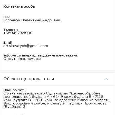
Контактна особа
ПІБ:
Гапанчук Валентина Андріївна
Телефон:
+380457921090
Email:
arr.slavutych@gmail.com
Інформація щодо підтвердження повноважень:
Статут підприємства
Об’єкти що продаються
Опис об’єкта:
Об'єкт незавершеного будівництва "Деревообробне
господарство", будівля А - 624,9 кв.м., будівля Б - 712,5
кв.м., будівля В - 183,6 кв.м., за адресою: Київська область,
Вишгородський район, м.Славутич, вулиця Промислова
(Будбаза), 3