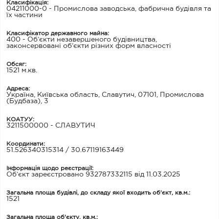
Класифікація:
04211000-0 - Промислова заводська, фабрична будівля та
їх частини
Класифікатор державного майна:
400 - Об’єкти незавершеного будівництва,
законсервовані об’єкти різних форм власності
Обсяг:
1521 м.кв.
Адреса:
Україна, Київська область, Славутич, 07101, Промислова
(Будбаза), 3
КОАТУУ:
3211500000 - СЛАВУТИЧ
Координати:
51.526340315314 / 30.67119163449
Інформація щодо реєстрації:
Об’єкт зареєстровано 932787332115 від 11.03.2025
Загальна площа будівлі, до складу якої входить об'єкт, кв.м.:
1521
Загальна площа об'єкту, кв.м.: