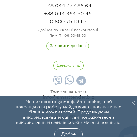
+38 044 337 86 64
+38 044 364 50 45
0 800 75 10 10
Дзвінки по Україні безкоштовні
Пн – Пт 08:30-19:30
Замовити дзвінок
Демо-огляд
Технічна підтримка
info@smarttender.biz
Ми використовуємо файли cookie, щоб
покращувати роботу майданчика і надавати вам
SmartTender у соцмережах:
більше можливостей. Продовжуючи
використовувати сайт, ви погоджуєтеся з
використанням файлів cookie.
Читати повністю.
Добре