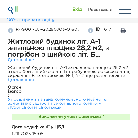
Вхід
Реєстрація
Об'єкт приватизації
RAS001-UA-20250703-01607
ID
6171
Житловий будинок літ. А-1
загальною площею 28,2 м2, з
погрібом з шийкою літ. Б,
прибудовою до сараю літ.в,
Детальніше
сараєм літ.В та огорожею № 1, №
Житловий будинок літ. А-1 загальною площею 28,2 м2,
з погрібом з шийкою літ. Б, прибудовою до сараю літ.в,
2, що розташовані за адресою:
сараєм літ.В та огорожею № 1, № 2, що розташовані за
вул. Залізнична, 43, м. Лубни.
адресою: вул. Залізнична, 43, м. Лубни. Будинок 1946
Детальніше
року побудови, матеріал-глина обкладена цеглою,
Орган
ганок та вхідні двері просідають, стіни мають
ізатор
незадовільний стан, а саме, деформація цегляної
:
кладки, тріщини на зовнішніх огороджуючих
Управління з питань комунального майна та
конструкціях. Частково пошкоджено покрівлю. В
земельних відносин виконавчого комітету
середині приміщень тріщини на стінах та стелі
Лубенської міської ради
(присутні сліди протікання), підлога глиняна має сліди
просідання, присутні сліди горіння. Опалення,
водопостачання та водовідведення відсутнє.
Виконання умов приватизації
Електропостачання наявне але знаходиться в
незадовільному стані та не використовується.
Дата модифікації у ЦБД
12.11.2025 15:05