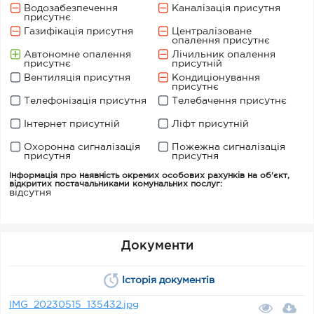
Водозабезпечення
Каналізація присутня
присутнє
Газифікація присутня
Централізоване
опалення присутнє
Автономне опалення
Лічильник опалення
присутнє
присутній
Вентиляція присутня
Кондиціонування
присутнє
Телефонізація присутня
Телебачення присутнє
Інтернет присутній
Ліфт присутній
Охоронна сигналізація
Пожежна сигналізація
присутня
присутня
Інформація про наявність окремих особових рахунків на об'єкт,
відкритих постачальниками комунальних послуг:
відсутня
Документи
Історія документів
IMG_20230515_135432.jpg