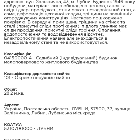
адресою: вул. Залізнична, 43, м. Лубни. Будинок 1946 року
побудови, матеріал-глина обкладена цеглою, ганок та
вхідні двері просідають, стіни мають незадовільний стан, а
саме, деформація цегляної кладки, тріщини на зовнішніх
огороджуючих конструкціях. Частково пошкоджено
покрівлю. В середині приміщень тріщини на стінах та
стелі (присутні сліди протікання), підлога глиняна має
сліди просідання, присутні сліди горіння. Опалення,
водопостачання та водовідведення відсутнє.
Електропостачання наявне але знаходиться в
незадовільному стані та не використовується.
Класифікація:
04150000-4 - Садибний (індивідуальний) будинок
малоповерхового житлового будівництва
Класифікатор державного майна:
101 - Окреме нерухоме майно
Обсяг:
28.2 м.кв.
Адреса:
Україна, Полтавська область, ЛУБНИ, 37500, 37, вулиця
Залізнична, Лубни, Лубенська міськрада
КОАТУУ:
5310700000 - ЛУБНИ