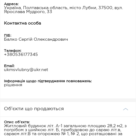
Адреса:
Україна, Полтавська область, місто Лубни, 37500, вул.
Ярослава Мудрого, 33
Контактна особа
ПІБ:
Балко Сергій Олександрович
Телефон:
+380536177345
Email:
ukmsvlubny@ukr.net
Інформація щодо підтвердження повноважень:
рішення
Об’єкти що продаються
Опис об’єкта:
Житловий будинок літ. А-1 загальною площею 28,2 м2, з
погрібом з шийкою літ. Б, прибудовою до сараю літ.в,
сараєм літ.В та огорожею № 1, № 2, що розташовані за