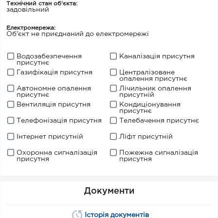
Технічний стан об'єкта:
задовільний
Електромережа:
Об'єкт не приєднаний до електромережі
Водозабезпечення
Каналізація присутня
присутнє
Газифікація присутня
Централізоване
опалення присутнє
Автономне опалення
Лічильник опалення
присутнє
присутній
Вентиляція присутня
Кондиціонування
присутнє
Телефонізація присутня
Телебачення присутнє
Інтернет присутній
Ліфт присутній
Охоронна сигналізація
Пожежна сигналізація
присутня
присутня
Документи
Історія документів