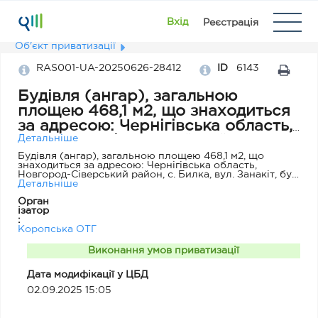
Вхід
Реєстрація
Об'єкт приватизації
RAS001-UA-20250626-28412
ID
6143
Будівля (ангар), загальною
площею 468,1 м2, що знаходиться
за адресою: Чернігівська область,
Новгород-Сіверський район, с.
Детальніше
Билка, вул. Занакіт, буд. 2-А
Будівля (ангар), загальною площею 468,1 м2, що
знаходиться за адресою: Чернігівська область,
Новгород-Сіверський район, с. Билка, вул. Занакіт, буд.
2-А, 1995 року побудови. Будівля має фундамент -
Детальніше
бетон, стіни – бетонні блоки, підлога - асфальт,
Орган
покрівля – металева. Будівля перебуває у
ізатор
задовільному технічному стані. Електропостачання,
:
опалення, каналізація та водопостачання відсутні.
Коропська ОТГ
Виконання умов приватизації
Дата модифікації у ЦБД
02.09.2025 15:05