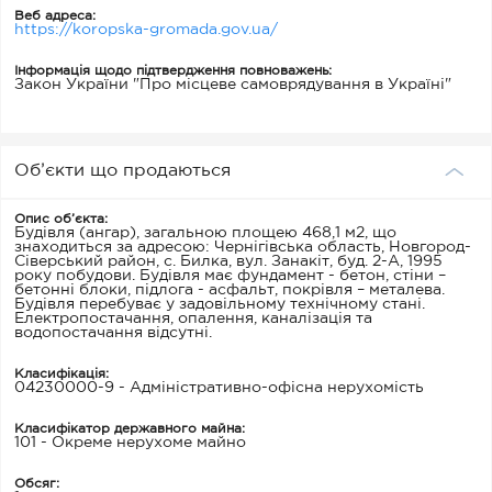
Веб адреса:
https://koropska-gromada.gov.ua/
Інформація щодо підтвердження повноважень:
Закон України "Про місцеве самоврядування в Україні"
Об’єкти що продаються
Опис об’єкта:
Будівля (ангар), загальною площею 468,1 м2, що
знаходиться за адресою: Чернігівська область, Новгород-
Сіверський район, с. Билка, вул. Занакіт, буд. 2-А, 1995
року побудови. Будівля має фундамент - бетон, стіни –
бетонні блоки, підлога - асфальт, покрівля – металева.
Будівля перебуває у задовільному технічному стані.
Електропостачання, опалення, каналізація та
водопостачання відсутні.
Класифікація:
04230000-9 - Адміністративно-офісна нерухомість
Класифікатор державного майна:
101 - Окреме нерухоме майно
Обсяг: