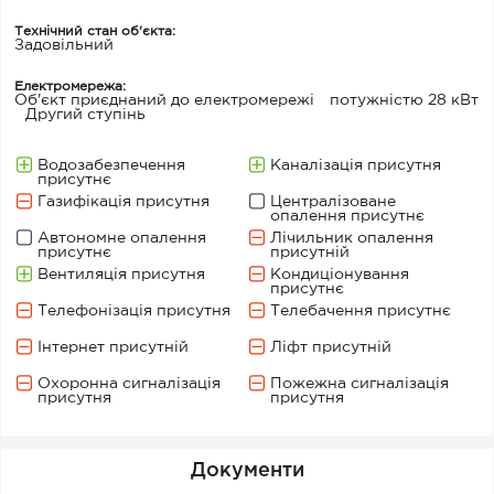
Технічний стан об'єкта:
Задовільний
Електромережа:
Об'єкт приєднаний до електромережі
потужністю 28 кВт
Другий ступінь
Водозабезпечення
Каналізація присутня
присутнє
Газифікація присутня
Централізоване
опалення присутнє
Автономне опалення
Лічильник опалення
присутнє
присутній
Вентиляція присутня
Кондиціонування
присутнє
Телефонізація присутня
Телебачення присутнє
Інтернет присутній
Ліфт присутній
Охоронна сигналізація
Пожежна сигналізація
присутня
присутня
Документи