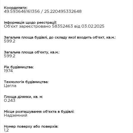
Координати:
49.593646161356 / 25.220495332648
Інформація щодо реєстрації:
Об’єкт зареєстровано 58352463 від 03.02.2025
Загальна площа будівлі, до складу якої входить об'єкт, кв.м.:
599.2
Загальна площа об'єкту, кв.м.:
599.2
Рік будівництва:
1974
Технологія будівництва:
Цегла
Площа ділянки, кв. м:
0.243
Місце розташування об'єкта в будівлі:
Надземний
Номер поверху або поверхів:
1,2