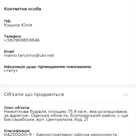
Контактна особа
ПІБ:
Кушнір Юлія
Телефон:
+380969859846
Email:
maino.tarutino@ukr.net
Інформація щодо підтвердження повноважень:
статут
Об’єкти що продаються
Опис об’єкта:
Нежитлова будівля, площею 75,9 кв.м., яка розташована
за адресою: Одеська область, Болградський район, с-ще
Бессарабське, вул. Центральна, буд. 21
Класифікація:
04230000-9 - Адміністративно-офісна нерухомість