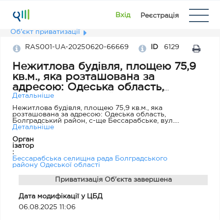
Вхід
Реєстрація
Об'єкт приватизації
RAS001-UA-20250620-66669
ID
6129
Нежитлова будівля, площею 75,9
кв.м., яка розташована за
адресою: Одеська область,
Болградський район, с-ще
Детальніше
Бессарабське, вул. Центральна,
Нежитлова будівля, площею 75,9 кв.м., яка
розташована за адресою: Одеська область,
буд. 21
Болградський район, с-ще Бессарабське, вул.
Центральна, буд. 21
Детальніше
Орган
ізатор
:
Бессарабська селищна рада Болградського
району Одеської області
Приватизація Об'єкта завершена
Дата модифікації у ЦБД
06.08.2025 11:06