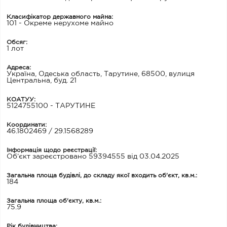
Класифікатор державного майна:
101 - Окреме нерухоме майно
Обсяг:
1 лот
Адреса:
Україна, Одеська область, Тарутине, 68500, вулиця
Центральна, буд. 21
КОАТУУ:
5124755100 - ТАРУТИНЕ
Координати:
46.1802469 / 29.1568289
Інформація щодо реєстрації:
Об’єкт зареєстровано 59394555 від 03.04.2025
Загальна площа будівлі, до складу якої входить об'єкт, кв.м.:
184
Загальна площа об'єкту, кв.м.:
75.9
Рік будівництва: