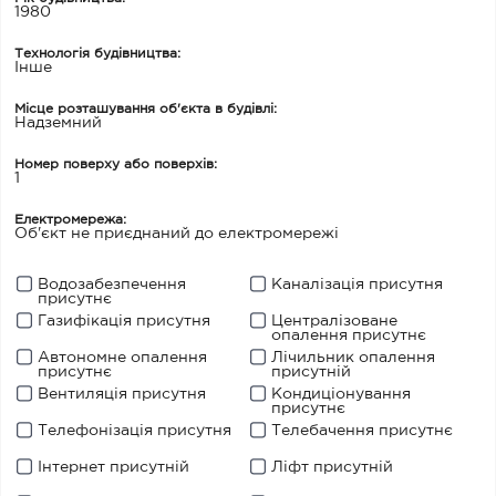
1980
Технологія будівництва:
Iнше
Місце розташування об'єкта в будівлі:
Надземний
Номер поверху або поверхів:
1
Електромережа:
Об'єкт не приєднаний до електромережі
Водозабезпечення
Каналізація присутня
присутнє
Газифікація присутня
Централізоване
опалення присутнє
Автономне опалення
Лічильник опалення
присутнє
присутній
Вентиляція присутня
Кондиціонування
присутнє
Телефонізація присутня
Телебачення присутнє
Інтернет присутній
Ліфт присутній