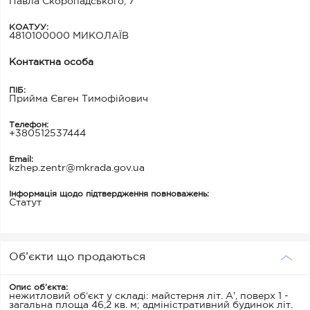
Павла Скоропадського, 7
КОАТУУ:
4810100000 МИКОЛАЇВ
Контактна особа
ПІБ:
Прийма Євген Тимофійович
Телефон:
+380512537444
Email:
kzhep.zentr@mkrada.gov.ua
Інформація щодо підтвердження повноважень:
Статут
Об’єкти що продаються
Опис об’єкта:
нежитловий об’єкт у складі: майстерня літ. А', поверх 1 -
загальна площа 46,2 кв. м; адміністративний будинок літ.