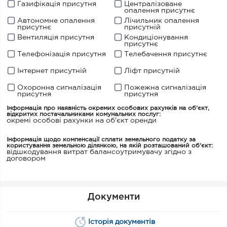
Газифікація присутня
Централізоване
опалення присутнє
Автономне опалення
Лічильник опалення
присутнє
присутній
Вентиляція присутня
Кондиціонування
присутнє
Телефонізація присутня
Телебачення присутнє
Інтернет присутній
Ліфт присутній
Охоронна сигналізація
Пожежна сигналізація
присутня
присутня
Інформація про наявність окремих особових рахунків на об'єкт,
відкритих постачальниками комунальних послуг:
окремі особові рахунки на об'єкт оренди
Інформація щодо компенсації сплати земельного податку за
користування земельною ділянкою, на якій розташований об'єкт:
відшкодування витрат балансоутримувачу згідно з
договором
Документи
Історія документів