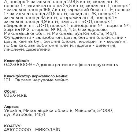
А, поверх 1- загальна площа 238,5 кв. м; склад літ. В,
поверх 1 - загальна площа 25,5 кв. м; склад літ. Г, поверх 1
- загальна площа 166,7 кв. м; гаражний бокс літ. Е, поверх
1 - загальна площа 311,8 кв. м; склад літ. Ж, поверх 1 -
загальна площа 43 кв. м; сторожка літ. З, поверх 1 -
загальна площа 4,9 кв. м; навіс літ. Б{-}1, поверх 1;
вбиральня літ. Д{-}1, поверх 1; вимощення № І; ворота №1;
хвіртка № 2; огорожі № 10, 3, 4, 5, 6 за адресою:
Миколаївська обл., м. Миколаїв, вул.Китобоїв, 14б/1.
Фундаменти - залізобетон, цегла, бетонні блоки; стіни -
цегла, камінь бут, бетонні блоки; перекриття - дерев'яні,
по балках, залізобетонні плити; підлога - цементні,
лінолеум, дерев'яний.
Класифікація:
04230000-9 - Адміністративно-офісна нерухомість
Класифікатор державного майна:
101 - Окреме нерухоме майно
Обсяг:
836.6 м.кв.
Адреса:
Україна, Миколаївська область, Миколаїв, 54000,
вул.Китобоїв, 14б/1
КОАТУУ:
4810100000 - МИКОЛАЇВ