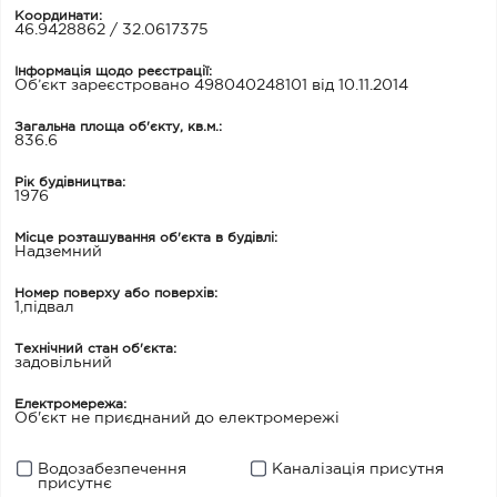
Координати:
46.9428862 / 32.0617375
Інформація щодо реєстрації:
Об’єкт зареєстровано 498040248101 від 10.11.2014
Загальна площа об'єкту, кв.м.:
836.6
Рік будівництва:
1976
Місце розташування об'єкта в будівлі:
Надземний
Номер поверху або поверхів:
1,підвал
Технічний стан об'єкта:
задовільний
Електромережа:
Об'єкт не приєднаний до електромережі
Водозабезпечення
Каналізація присутня
присутнє