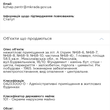
Email:
kzhep.zentr@mkrada.gov.ua
Інформація щодо підтвердження повноважень:
Статут
Об’єкти що продаються
Опис об’єкта:
нежитлові приміщення за літ. А (прим. №68-6, №68-7,
№68-8, №68-9, №68-10, частина №68-4) , 1 поверх, площа
58,5 кв.м , Миколаївська обл., м. Миколаїв,
вул.Будівельників, 18/10. Фундамент - камінь бут, стіни -
цегла, перекриття - залізобетон, підлога - цементні. Рік
побудови - 1965. Інженерне забезпечення:
електропостачання, вид опалення - центральне.
Класифікація:
04233000-0 - Адміністративні приміщення в житлових
будинках
Класифікатор державного майна:
101 - Окреме нерухоме майно
Обсяг: