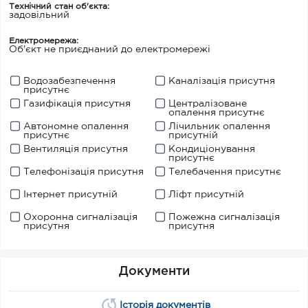
Технічний стан об'єкта:
задовільний
Електромережа:
Об'єкт не приєднаний до електромережі
Водозабезпечення
Каналізація присутня
присутнє
Газифікація присутня
Централізоване
опалення присутнє
Автономне опалення
Лічильник опалення
присутнє
присутній
Вентиляція присутня
Кондиціонування
присутнє
Телефонізація присутня
Телебачення присутнє
Інтернет присутній
Ліфт присутній
Охоронна сигналізація
Пожежна сигналізація
присутня
присутня
Документи
Історія документів