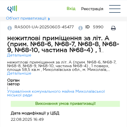
Вхід
Реєстрація
Об'єкт приватизації
RAS001-UA-20250603-45477
ID
5990
нежитлові приміщення за літ. А
(прим. №68-6, №68-7, №68-8, №68-
9, №68-10, частина №68-4) , 1
поверх, площа 58,5 кв.м ,
Детальніше
Миколаївська обл., м. Миколаїв,
нежитлові приміщення за літ. А (прим. №68-6, №68-7,
№68-8, №68-9, №68-10, частина №68-4) , 1 поверх,
вул.Будівельників, 18/10
площа 58,5 кв.м , Миколаївська обл., м. Миколаїв,
вул.Будівельників, 18/10, підлягає приватизації шляхом
Детальніше
продажу на аукціоні з урахуванням збереження
Орган
чинності договору оренди ( термін дії договорів
ізатор
оренди до 21.06.2028)
:
Управління комунального майна Миколаївської
міської ради
Виконання умов приватизації
Дата модифікації у ЦБД
22.08.2025 16:49