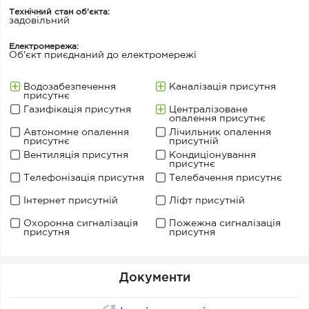
Технічний стан об'єкта:
задовільний
Електромережа:
Об'єкт приєднаний до електромережі
Водозабезпечення
Каналізація присутня
присутнє
Газифікація присутня
Централізоване
опалення присутнє
Автономне опалення
Лічильник опалення
присутнє
присутній
Вентиляція присутня
Кондиціонування
присутнє
Телефонізація присутня
Телебачення присутнє
Інтернет присутній
Ліфт присутній
Охоронна сигналізація
Пожежна сигналізація
присутня
присутня
Документи