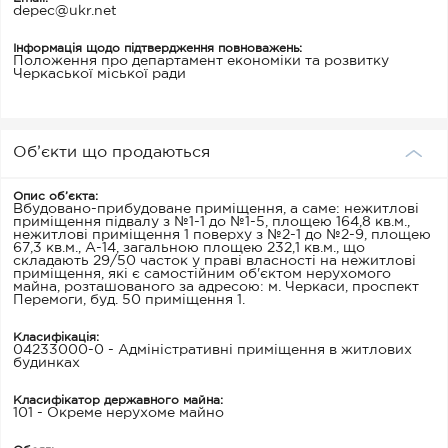
depec@ukr.net
Інформація щодо підтвердження повноважень:
Положення про департамент економіки та розвитку
Черкаської міської ради
Об’єкти що продаються
Опис об’єкта:
Вбудовано-прибудоване приміщення, а саме: нежитлові
приміщення підвалу з №1-1 до №1-5, площею 164,8 кв.м.,
нежитлові приміщення 1 поверху з №2-1 до №2-9, площею
67,3 кв.м., А-14, загальною площею 232,1 кв.м., що
складають 29/50 часток у праві власності на нежитлові
приміщення, які є самостійним об'єктом нерухомого
майна, розташованого за адресою: м. Черкаси, проспект
Перемоги, буд. 50 приміщення 1.
Класифікація:
04233000-0 - Адміністративні приміщення в житлових
будинках
Класифікатор державного майна:
101 - Окреме нерухоме майно