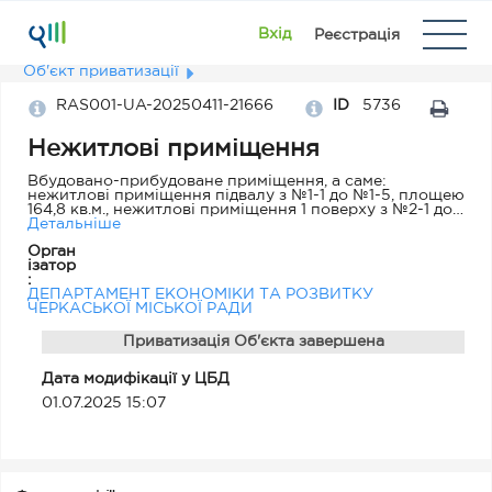
Вхід
Реєстрація
Об'єкт приватизації
RAS001-UA-20250411-21666
ID
5736
Нежитлові приміщення
Вбудовано-прибудоване приміщення, а саме:
нежитлові приміщення підвалу з №1-1 до №1-5, площею
164,8 кв.м., нежитлові приміщення 1 поверху з №2-1 до
№2-9, площею 67,3 кв.м., А-14, загальною площею 232,1
Детальніше
кв.м., що складають 29/50 часток у праві власності на
Орган
нежитлові приміщення, які є самостійним об'єктом
ізатор
нерухомого майна, розташованого за адресою: м.
:
Черкаси, проспект Перемоги, буд. 50 приміщення 1.
ДЕПАРТАМЕНТ ЕКОНОМІКИ ТА РОЗВИТКУ
ЧЕРКАСЬКОЇ МІСЬКОЇ РАДИ
Приватизація Об'єкта завершена
Дата модифікації у ЦБД
01.07.2025 15:07