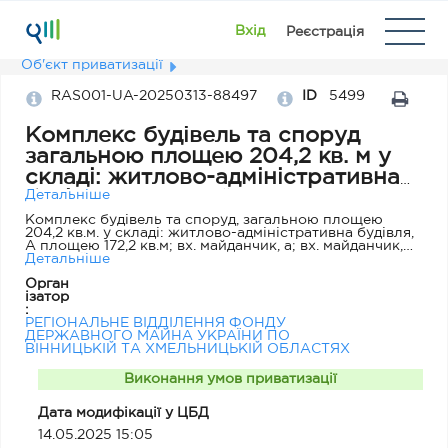
Вхід
Реєстрація
Об'єкт приватизації
RAS001-UA-20250313-88497
ID
5499
Комплекс будівель та споруд
загальною площею 204,2 кв. м у
складі: житлово-адміністративна
будівля, А; вх. майданчик, а; вх.
Детальніше
майданчик, а1; сарай, Б,
Комплекс будівель та споруд, загальною площею
204,2 кв.м. у складі: житлово-адміністративна будівля,
розташованого за адресою:
А площею 172,2 кв.м; вх. майданчик, а; вх. майданчик,
Вінницька обл., Тульчинський р-н,
а1; сарай, Б площею 32,0 кв.м. 1925 року побудови.
Детальніше
Матеріал фундаменту – бутовий камінь, стін – блок
с. Вільшанка, вул. Шкільна, 15а
Орган
черепашник будівельний, покрівля – шифер.
ізатор
Інвентарний номер 101310029. Знаходиться на балансі
:
Тульчинської районної державної лікарні
РЕГІОНАЛЬНЕ ВІДДІЛЕННЯ ФОНДУ
ветеринарної медицини, код за ЄДРПОУ 00691895
ДЕРЖАВНОГО МАЙНА УКРАЇНИ ПО
ВІННИЦЬКІЙ ТА ХМЕЛЬНИЦЬКІЙ ОБЛАСТЯХ
Виконання умов приватизації
Дата модифікації у ЦБД
14.05.2025 15:05