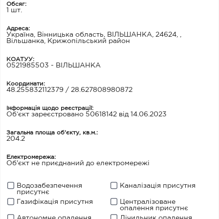
Обсяг:
1 шт.
Адреса:
Україна, Вінницька область, ВІЛЬШАНКА, 24624, ,
Вільшанка, Крижопільський район
КОАТУУ:
0521985503 - ВІЛЬШАНКА
Координати:
48.255832112379 / 28.627808980872
Інформація щодо реєстрації:
Об’єкт зареєстровано 50618142 від 14.06.2023
Загальна площа об'єкту, кв.м.:
204.2
Електромережа:
Об'єкт не приєднаний до електромережі
Водозабезпечення
Каналізація присутня
присутнє
Газифікація присутня
Централізоване
опалення присутнє
Автономне опалення
Лічильник опалення