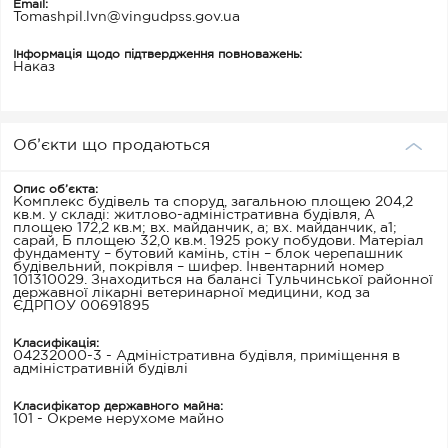
Email:
Tomashpil.lvn@vingudpss.gov.ua
Інформація щодо підтвердження повноважень:
Наказ
Об’єкти що продаються
Опис об’єкта:
Комплекс будівель та споруд, загальною площею 204,2
кв.м. у складі: житлово-адміністративна будівля, А
площею 172,2 кв.м; вх. майданчик, а; вх. майданчик, а1;
сарай, Б площею 32,0 кв.м. 1925 року побудови. Матеріал
фундаменту – бутовий камінь, стін – блок черепашник
будівельний, покрівля – шифер. Інвентарний номер
101310029. Знаходиться на балансі Тульчинської районної
державної лікарні ветеринарної медицини, код за
ЄДРПОУ 00691895
Класифікація:
04232000-3 - Адміністративна будівля, приміщення в
адміністративній будівлі
Класифікатор державного майна:
101 - Окреме нерухоме майно