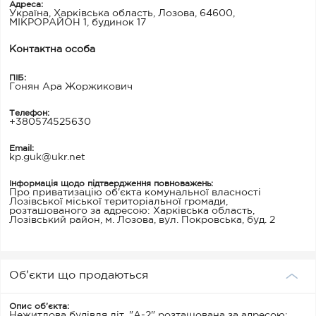
Адреса:
Україна, Харківська область, Лозова, 64600,
МІКРОРАЙОН 1, будинок 17
Контактна особа
ПІБ:
Гонян Ара Жоржикович
Телефон:
+380574525630
Email:
kp.guk@ukr.net
Інформація щодо підтвердження повноважень:
Про приватизацію об'єкта комунальної власності
Лозівської міської територіальної громади,
розташованого за адресою: Харківська область,
Лозівський район, м. Лозова, вул. Покровська, буд. 2
Об’єкти що продаються
Опис об’єкта:
Нежитлова будівля літ. "А-2" розташована за адресою: