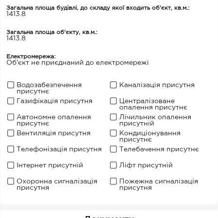
Загальна площа будівлі, до складу якої входить об'єкт, кв.м.:
1413.8
Загальна площа об'єкту, кв.м.:
1413.8
Електромережа:
Об'єкт не приєднаний до електромережі
Водозабезпечення
Каналізація присутня
присутнє
Газифікація присутня
Централізоване
опалення присутнє
Автономне опалення
Лічильник опалення
присутнє
присутній
Вентиляція присутня
Кондиціонування
присутнє
Телефонізація присутня
Телебачення присутнє
Інтернет присутній
Ліфт присутній
Охоронна сигналізація
Пожежна сигналізація
присутня
присутня