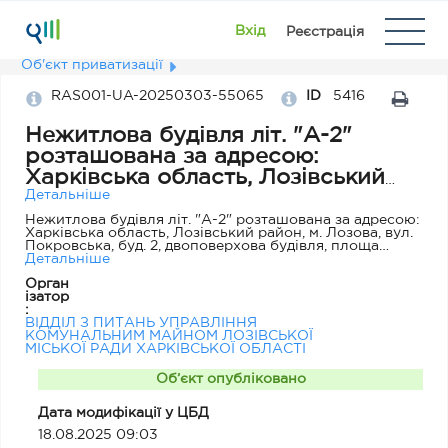
Вхід
Реєстрація
Об'єкт приватизації
RAS001-UA-20250303-55065
ID
5416
Нежитлова будівля літ. "А-2"
розташована за адресою:
Харківська область, Лозівський
район, м. Лозова, вул. Покровська,
Детальніше
буд. 2, двоповерхова будівля,
Нежитлова будівля літ. "А-2" розташована за адресою:
Харківська область, Лозівський район, м. Лозова, вул.
площа об'єкта 1413,8 кв.м.
Покровська, буд. 2, двоповерхова будівля, площа
об'єкта 1413,8 кв.м.
Детальніше
Орган
ізатор
:
ВІДДІЛ З ПИТАНЬ УПРАВЛІННЯ
КОМУНАЛЬНИМ МАЙНОМ ЛОЗІВСЬКОЇ
МІСЬКОЇ РАДИ ХАРКІВСЬКОЇ ОБЛАСТІ
Об’єкт опубліковано
Дата модифікації у ЦБД
18.08.2025 09:03