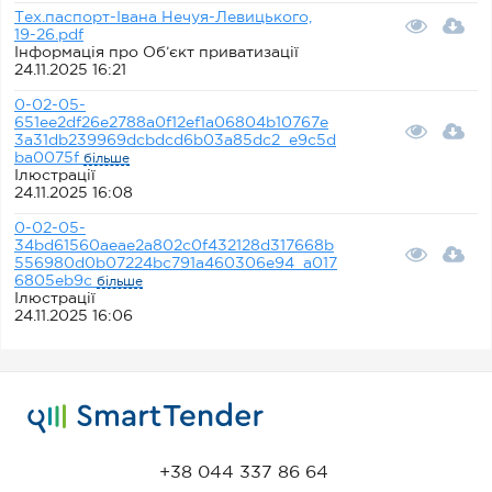
Тех.паспорт-Івана Нечуя-Левицького,
19-26.pdf
Інформація про Об’єкт приватизації
24.11.2025 16:21
0-02-05-
651ee2df26e2788a0f12ef1a06804b10767e
3a31db239969dcbdcd6b03a85dc2_e9c5d
ba0075f
більше
Ілюстрації
24.11.2025 16:08
0-02-05-
34bd61560aeae2a802c0f432128d317668b
556980d0b07224bc791a460306e94_a017
6805eb9c
більше
Ілюстрації
24.11.2025 16:06
+38 044 337 86 64