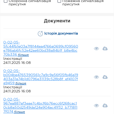
Охоронна сигналізація
Пожежна сигналізація
присутня
присутня
Документи
Історія документів
0-02-05-
5fc44fb1e03a7f8144ea4766a0699cf09560
e786ab6fc52e42ae60bd38a84b1f_b8e4bc
70b336
більше
Ілюстрації
24.11.2025 16:08
0-02-05-
b004be4765390561c7a9c9e56f05fb46a19
403a31a74b1d0796e31139c528b8f_ef4107f
a9459
більше
Ілюстрації
24.11.2025 16:08
0-02-05-
967ea887af3eae7c4bcf6b76ecc6f268cac1
0cb8a50d2549da124e904ac41f32_b771811
7f074
більше