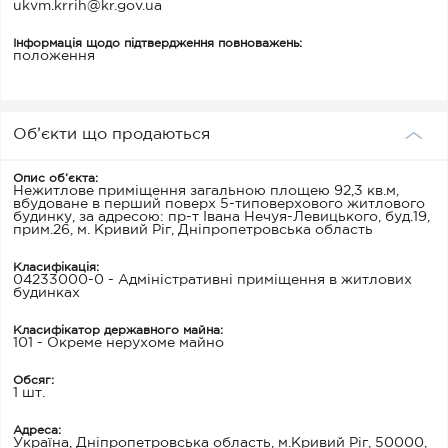
ukvm.krrih@kr.gov.ua
Інформація щодо підтвердження повноважень:
положення
Об’єкти що продаються
Опис об’єкта:
Нежитлове приміщення загальною площею 92,3 кв.м,
вбудоване в перший поверх 5-типоверхового житлового
будинку, за адресою: пр-т Івана Нечуя-Левицького, буд.19,
прим.26, м. Кривий Ріг, Дніпропетровська область
Класифікація:
04233000-0 - Адміністративні приміщення в житлових
будинках
Класифікатор державного майна:
101 - Окреме нерухоме майно
Обсяг:
1 шт.
Адреса:
Україна, Дніпропетровська область, м.Кривий Ріг, 50000,