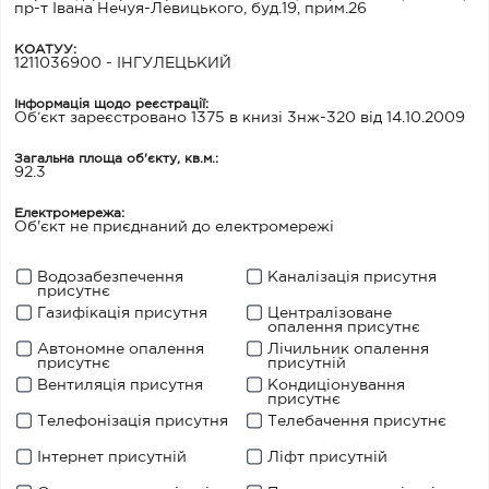
пр-т Івана Нечуя-Левицького, буд.19, прим.26
КОАТУУ:
1211036900 - ІНГУЛЕЦЬКИЙ
Інформація щодо реєстрації:
Об’єкт зареєстровано 1375 в книзі 3нж-320 від 14.10.2009
Загальна площа об'єкту, кв.м.:
92.3
Електромережа:
Об'єкт не приєднаний до електромережі
Водозабезпечення
Каналізація присутня
присутнє
Газифікація присутня
Централізоване
опалення присутнє
Автономне опалення
Лічильник опалення
присутнє
присутній
Вентиляція присутня
Кондиціонування
присутнє
Телефонізація присутня
Телебачення присутнє
Інтернет присутній
Ліфт присутній