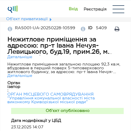
Вхід
Реєстрація
Об'єкт приватизації
RAS001-UA-20250228-10599
ID
5409
Нежитлове приміщення за
адресою: пр-т Івана Нечуя-
Левицького, буд.19, прим.26, м.
Кривий Ріг, Дніпропетровська
Детальніше
область
Нежитлове приміщення загальною площею 92,3 кв.м,
вбудоване в перший поверх 5-типоверхового
житлового будинку, за адресою: пр-т Івана Нечуя-
Левицького, буд.19, прим.26, м. Кривий Ріг,
Детальніше
Дніпропетровська область
Орган
ізатор
:
ОРГАН МІСЦЕВОГО САМОВРЯДУВАННЯ
"Управління комунальної власності міста
виконкому Криворізької міської ради"
Об’єкт опубліковано
Дата модифікації у ЦБД
23.12.2025 14:07