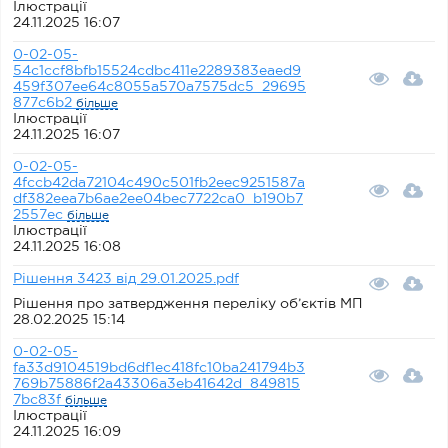
Ілюстрації
24.11.2025 16:07
0-02-05-
54c1ccf8bfb15524cdbc411e2289383eaed9
459f307ee64c8055a570a7575dc5_29695
877c6b2
більше
Ілюстрації
24.11.2025 16:07
0-02-05-
4fccb42da72104c490c501fb2eec9251587a
df382eea7b6ae2ee04bec7722ca0_b190b7
2557ec
більше
Ілюстрації
24.11.2025 16:08
Рішення 3423 від 29.01.2025.pdf
Рішення про затвердження переліку об’єктів МП
28.02.2025 15:14
0-02-05-
fa33d9104519bd6df1ec418fc10ba241794b3
769b75886f2a43306a3eb41642d_849815
7bc83f
більше
Ілюстрації
24.11.2025 16:09