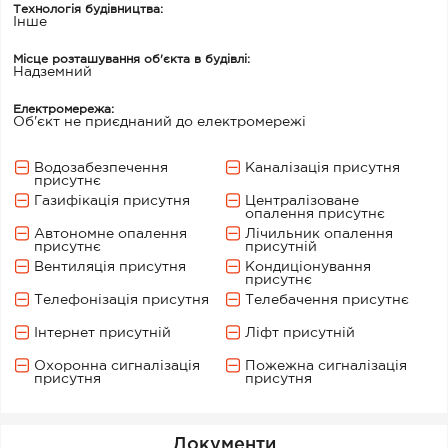
Технологія будівництва:
Iнше
Місце розташування об'єкта в будівлі:
Надземний
Електромережа:
Об'єкт не приєднаний до електромережі
Водозабезпечення
Каналізація присутня
присутнє
Газифікація присутня
Централізоване
опалення присутнє
Автономне опалення
Лічильник опалення
присутнє
присутній
Вентиляція присутня
Кондиціонування
присутнє
Телефонізація присутня
Телебачення присутнє
Інтернет присутній
Ліфт присутній
Охоронна сигналізація
Пожежна сигналізація
присутня
присутня
Документи