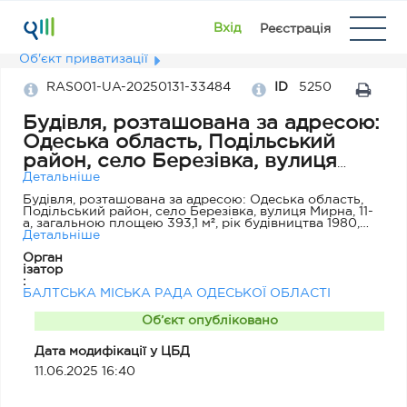
Вхід
Реєстрація
Об'єкт приватизації
RAS001-UA-20250131-33484
ID
5250
Будівля, розташована за адресою:
Одеська область, Подільський
район, село Березівка, вулиця
Мирна, 11- а
Детальніше
Будівля, розташована за адресою: Одеська область,
Подільський район, село Березівка, вулиця Мирна, 11-
а, загальною площею 393,1 м², рік будівництва 1980,
фундамент - бетонні блоки, стіни-черепашник, дах-
Детальніше
шифер
Орган
ізатор
:
БАЛТСЬКА МІСЬКА РАДА ОДЕСЬКОЇ ОБЛАСТІ
Об’єкт опубліковано
Дата модифікації у ЦБД
11.06.2025 16:40