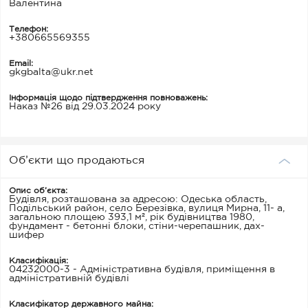
Валентина
Телефон:
+380665569355
Email:
gkgbalta@ukr.net
Інформація щодо підтвердження повноважень:
Наказ №26 від 29.03.2024 року
Об’єкти що продаються
Опис об’єкта:
Будівля, розташована за адресою: Одеська область,
Подільський район, село Березівка, вулиця Мирна, 11- а,
загальною площею 393,1 м², рік будівництва 1980,
фундамент - бетонні блоки, стіни-черепашник, дах-
шифер
Класифікація:
04232000-3 - Адміністративна будівля, приміщення в
адміністративній будівлі
Класифікатор державного майна: