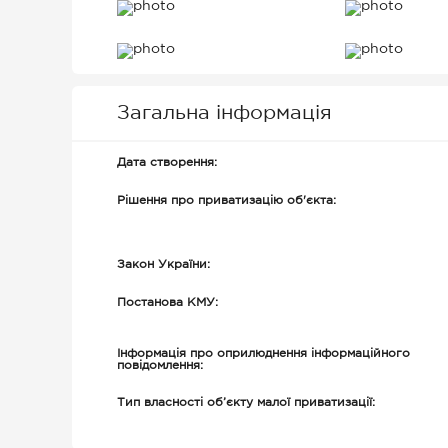
книг (2 шт), шафи для одягу (
за адресою: Житомирська обл.,
Прикордонна, 2
Загальна інформація
Дата створення:
Рішення про приватизацію об'єкта:
Закон України:
Постанова КМУ:
Інформація про оприлюднення інформаційного
повідомлення:
Тип власності об’єкту малої приватизації: