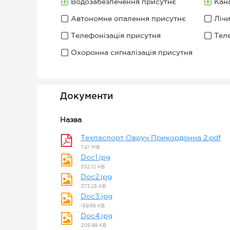
Водозабезпечення присутнє
Кана
Автономне опалення присутнє
Ліч
Телефонізація присутня
Тел
Охоронна сигналізація присутня
Документи
Назва
Техпаспорт Овруч Прикордонна 2.pdf
7.41 MB
Doc1.jpg
332.12 KB
Doc2.jpg
373.25 KB
Doc3.jpg
159.65 KB
Doc4.jpg
205.99 KB