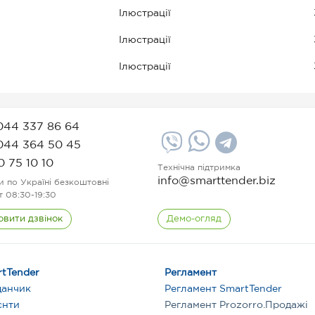
Ілюстрації
Ілюстрації
Ілюстрації
044 337 86 64
044 364 50 45
0 75 10 10
Технічна підтримка
info@smarttender.biz
и по Україні безкоштовні
т 08:30-19:30
овити дзвінок
Демо-огляд
tTender
Регламент
данчик
Регламент SmartTender
єнти
Регламент Prozorro.Продажі