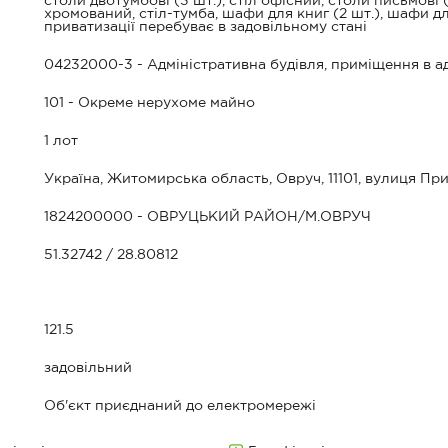
столи двотумбові (3 шт.), стіл офісний, столи письмові (2 
хромований, стіл-тумба, шафи для книг (2 шт.), шафи дл
приватизації перебуває в задовільному стані
04232000-3 - Адміністративна будівля, приміщення в ад
101 - Окреме нерухоме майно
1 лот
Україна, Житомирська область, Овруч, 11101, вулиця Пр
1824200000 - ОВРУЦЬКИЙ РАЙОН/М.ОВРУЧ
51.32742 / 28.80812
121.5
задовільний
Об'єкт приєднаний до електромережі