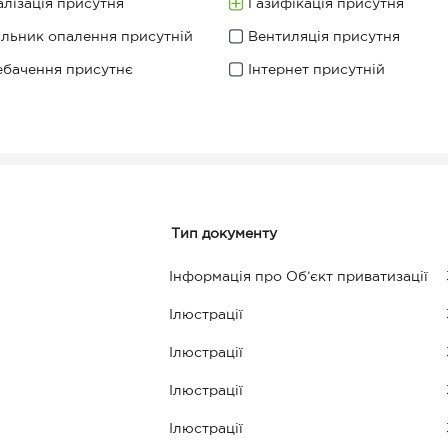
лізація присутня
Газифікація присутня
ильник опалення присутній
Вентиляція присутня
ебачення присутнє
Інтернет присутній
Тип документу
Інформація про Об’єкт приватизації
Ілюстрації
Ілюстрації
Ілюстрації
Ілюстрації