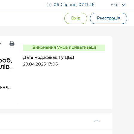
06 Серпня, 07:11:47
Укр
Вхід
Реєстрація
6
Виконання умов приватизації
Дата модифікації у ЦБД
роб,
29.04.2025 17:05
лів
рний
Т з
на
ння,
плект
32 (№
ектом,
мп’ютером
ник
льник НІК
ники
металевий
2 шт.),
(2
ля