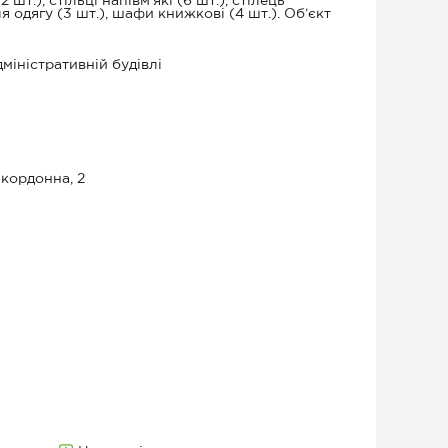
шт.), стільці напівм’які (6 шт.), стілець
я одягу (3 шт.), шафи книжкові (4 шт.). Об’єкт
міністративній будівлі
икордонна, 2