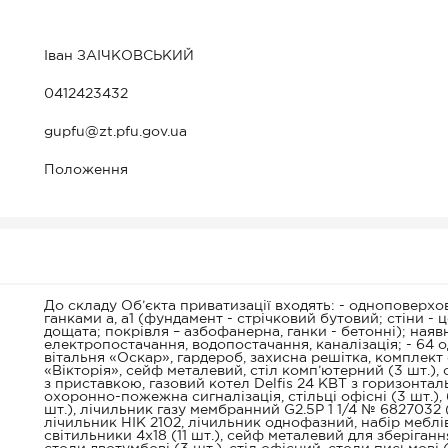
Іван ЗАІЧКОВСЬКИЙ
0412423432
gupfu@zt.pfu.gov.ua
Положення
До складу Об’єкта приватизації входять: - одноповерхо
ганками а, а1 (фундамент - стрічковий бутовий; стіни - ц
дощата; покрівля – азбофанерна, ганки - бетонні); наявн
електропостачання, водопостачання, каналізація; - 64
вітальня «Оскар», гардероб, захисна решітка, комплект
«Вікторія», сейф металевий, стіл комп’ютерний (3 шт.),
з приставкою, газовий котел Delfis 24 КВТ з горизонтал
охоронно-пожежна сигналізація, стільці офісні (3 шт.),
шт.), лічильник газу мембранний G2.5P 1 1/4 № 6827032
лічильник НІК 2102, лічильник однофазний, набір меблів
світильники 4х18 (11 шт.), сейф металевий для зберіганн