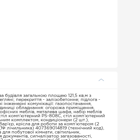
ва будівля загальною площею 121,5 кв.м з
егляні; перекриття - залізобетонне; підлога -
і інженерні комунікації: газопостачання,
 одиниці обладнання: огорожа приміщення,
 офісних меблів, металева шафа, набір меблів
 стіл комп’ютерний PS-808C, стіл комп’ютерний
ьним комплектом, кондиціонери (2 шт.),
 бар’єр, крісла для роботи за комп’ютером (2
 (№ лічильника) 407369014819 (технічний код),
 для побутової кімнати, світильник,
я документів, сигналізатор загазованості,