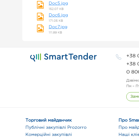
Doc5.jpg
152.07 KB
Doc6.jpg
171.05 KB
Doc7.jpg
111.89 KB
+38 
+38 
0 80
Дзвінк
Пн – П
Зам
Торговий майданчик
Про Smar
Публічні закупівлі Prozorro
Про май
Комерційні закупівлі
Наші клі