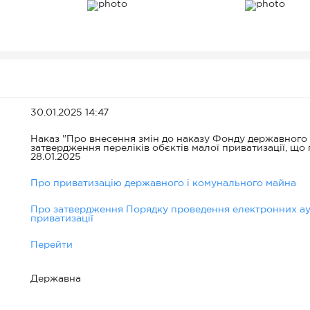
3 шт), шафи книжкові (4 шт), що знахо
 Коростенський р-н, м. Овруч, вул.
30.01.2025 14:47
Наказ "Про внесення змін до наказу Фонду державного м
затвердження переліків обєктів малої приватизації, що п
28.01.2025
Про приватизацію державного і комунального майна
Про затвердження Порядку проведення електронних аук
приватизації
Перейти
Державна