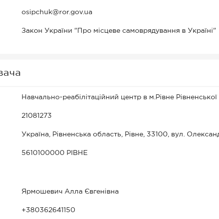
osipchuk@ror.gov.ua
Закон України "Про місцеве самоврядування в Україні"
вача
Навчально-реабілітаційний центр в м.Рівне Рівненської
21081273
Україна, Рівненська область, Рівне, 33100, вул. Олексан
5610100000 РІВНЕ
Ярмошевич Алла Євгенівна
+380362641150