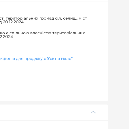
сті територіальних громад сіл, селищ, міст
д 20.12.2024
що є спільною власністю територіальних
12.2024
ціонів для продажу об’єктів малої