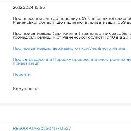
26.12.2024 15:55
Про внесення змін до переліку об’єктів спільної власно
Рівненської області, що підлягають приватизації 1039 ві
Про приватизацію (відчуження) транспортних засобів, 
громад сіл, селищ, міст Рівненської області 1040 від 20.
Про приватизацію державного і комунального майна
Про затвердження Порядку проведення електронних аук
приватизації
Перейти
Комунальна
RES001-UA-20250417-13527