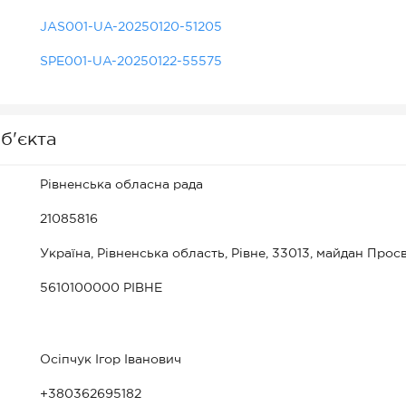
JAS001-UA-20250120-51205
SPE001-UA-20250122-55575
б'єкта
Рівненська обласна рада
21085816
Україна, Рівненська область, Рівне, 33013, майдан Просві
5610100000 РІВНЕ
Осіпчук Ігор Іванович
+380362695182