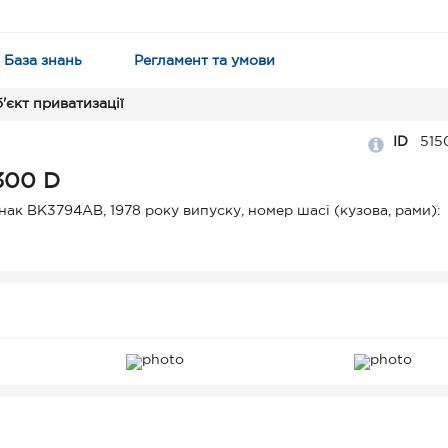
База знань
Регламент та умови
'єкт приватизації
ID
515
300 D
к ВК3794АВ, 1978 року випуску, номер шасі (кузова, рами):