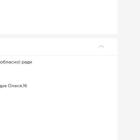
 обласної ради
дра Олеся,16