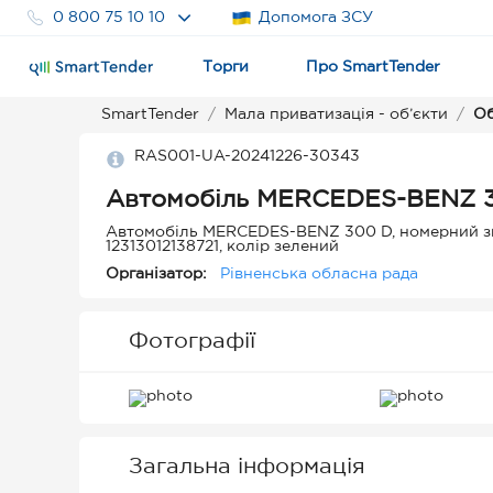
0 800 75 10 10
Допомога ЗСУ
Торги
Про SmartTender
SmartTender
Мала приватизація - об’єкти
Об
RAS001-UA-20241226-30343
Автомобіль MERCEDES-BENZ 
Автомобіль MERCEDES-BENZ 300 D, номерний зна
12313012138721, колір зелений
Організатор:
Рівненська обласна рада
Фотографії
Загальна інформація