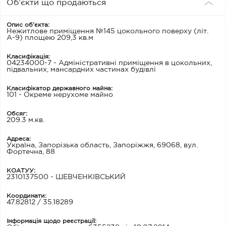
Об’єкти що продаються
Опис об’єкта:
Нежитлове приміщення №145 цокольного поверху (літ.
А-9) площею 209,3 кв.м
Класифікація:
04234000-7 - Адміністративні приміщення в цокольних,
підвальних, мансардних частинах будівлі
Класифікатор державного майна:
101 - Окреме нерухоме майно
Обсяг:
209.3 м.кв.
Адреса:
Україна, Запорізька область, Запоріжжя, 69068, вул.
Фортечна, 88
КОАТУУ:
2310137500 - ШЕВЧЕНКІВСЬКИЙ
Координати:
47.82812 / 35.18289
Інформація щодо реєстрації: