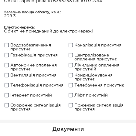
Об’єкт зареєстровано 6355238 від 10.07.2014
Загальна площа об'єкту, кв.м.:
209.3
Електромережа:
Об'єкт не приєднаний до електромережі
Водозабезпечення
Каналізація присутня
присутнє
Газифікація присутня
Централізоване
опалення присутнє
Автономне опалення
Лічильник опалення
присутнє
присутній
Вентиляція присутня
Кондиціонування
присутнє
Телефонізація присутня
Телебачення присутнє
Інтернет присутній
Ліфт присутній
Охоронна сигналізація
Пожежна сигналізація
присутня
присутня
Документи