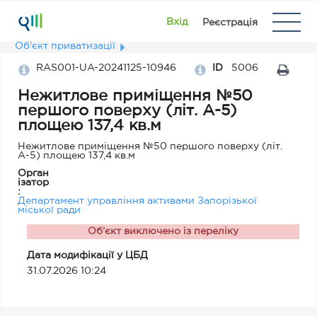
Вхід
Реєстрація
Об'єкт приватизації
RAS001-UA-20241125-10946
ID
5006
Нежитлове приміщення №50
першого поверху (літ. А-5)
площею 137,4 кв.м
Нежитлове приміщення №50 першого поверху (літ.
А-5) площею 137,4 кв.м
Орган
ізатор
:
Департамент управління активами Запорізької
міської ради
Об’єкт виключено із переліку
Дата модифікації у ЦБД
31.07.2026 10:24