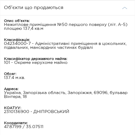
Об’єкти що продаються
Опис об’єкта:
Нежитлове приміщення №50 першого поверху (літ. А-5)
площею 137,4 кв.м
Класифікація:
04234000-7 - Адміністративні приміщення в цокольних,
підвальних, мансардних частинах будівлі
Класифікатор державного майна:
101 - Окреме нерухоме майно
Обсяг:
137.4 м.кв.
Адреса:
Україна, Запорізька область, Запоріжжя, 69096, бульвар
Вінтера, 18
КОАТУУ:
2310136900 - ДНІПРОВСЬКИЙ
Координати:
47.87199 / 35.07511