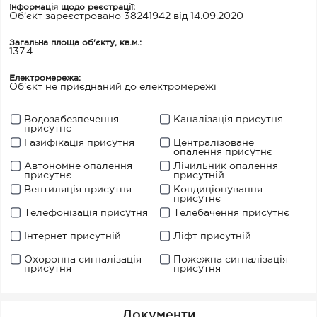
Інформація щодо реєстрації:
Об’єкт зареєстровано 38241942 від 14.09.2020
Загальна площа об'єкту, кв.м.:
137.4
Електромережа:
Об'єкт не приєднаний до електромережі
Водозабезпечення
Каналізація присутня
присутнє
Газифікація присутня
Централізоване
опалення присутнє
Автономне опалення
Лічильник опалення
присутнє
присутній
Вентиляція присутня
Кондиціонування
присутнє
Телефонізація присутня
Телебачення присутнє
Інтернет присутній
Ліфт присутній
Охоронна сигналізація
Пожежна сигналізація
присутня
присутня
Документи