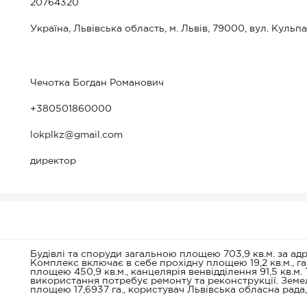
20764320
Україна, Львівська область, м. Львів, 79000, вул. Кульпа
Чечотка Богдан Романович
+380501860000
lokplkz@gmail.com
директор
Будівлі та споруди загальною площею 703,9 кв.м. за адре
Комплекс включає в себе прохідну площею 19,2 кв.м., гар
площею 450,9 кв.м., канцелярія венвідділення 91,5 кв.м
використання потребує ремонту та реконструкції. Земе
площею 17,6937 га., користувач Львівська обласна рада,