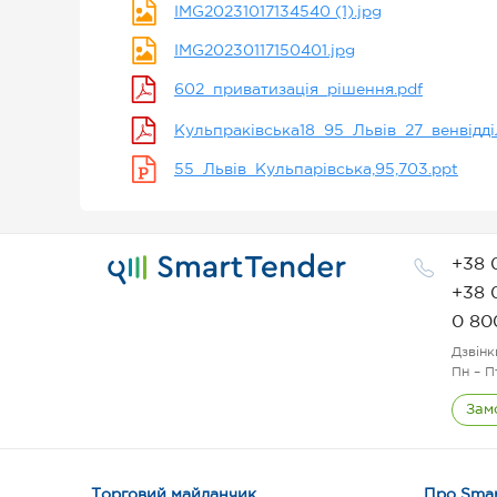
IMG20231017134540 (1).jpg
IMG20230117150401.jpg
602_приватизація_рішення.pdf
Кульпраківська18_95_Львів_27_венвідді
55_Львів_Кульпарівська,95,703.ppt
+38 
+38 
0 80
Дзвінк
Пн – П
Зам
Торговий майданчик
Про Smar