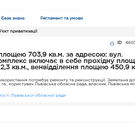
База знань
Регламент та умови
'єкт приватизації
ID
460
площею 703,9 кв.м. за адресою: вул.
 Комплекс включає в себе прохідну пло
42,3 кв.м., венвідділення площею 450,9 кв
в.м.
використання потребує ремонту та реконструкції. Земельна ді
га., користувач Львівська обласна рада, власник Львівська мі
ості Львівської обласної ради