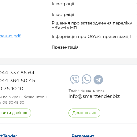
Ілюстрації
Ілюстрації
Рішення про затвердження переліку
об’єктів МП
лення.pdf
Інформація про Об’єкт приватизації
Презентація
044 337 86 64
044 364 50 45
0 75 10 10
Технічна підтримка
info@smarttender.biz
и по Україні безкоштовні
т 08:30-19:30
овити дзвінок
Демо-огляд
tTender
Регламент