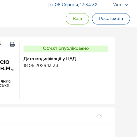
08 Серпня, 17:34:33
Укр
Вхід
Реєстрація
9
Об’єкт опубліковано
Дата модифікації у ЦБД
щею
18.05.2026 13:33
.м.,
лянка
ська