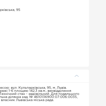
рківська, 95
сою: вул. Кульпарківська, 95, м. Львів.
ажі 1-6 площею 142,3 кв.м., венвідділення
. Технічний стан - задовільний. Для подальшого
льна ділянка кад. № 4610136900:07:006:0035,
 власник Львівська міська рада.