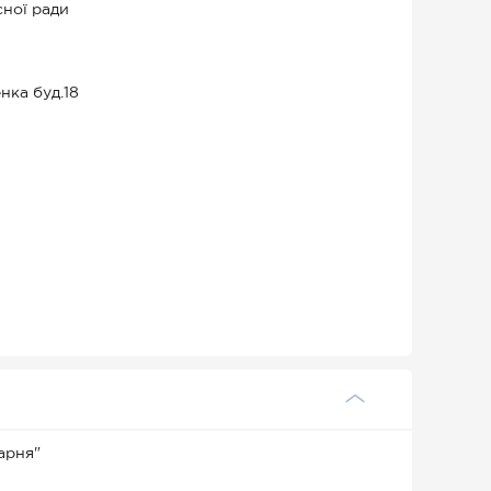
сної ради
нка буд.18
арня"