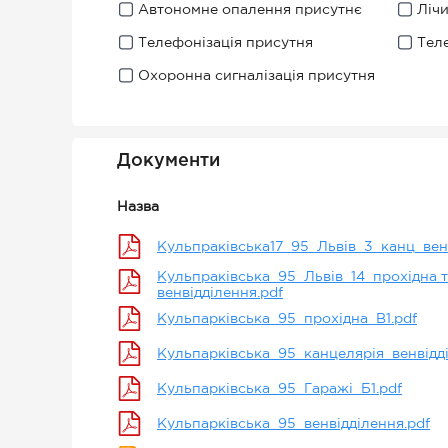
Автономне опалення присутнє
Ліч
Телефонізація присутня
Тел
Охоронна сигналізація присутня
Документи
Назва
Кульпраківська17_95_Львів_3_канц_венв
Кульпраківська_95_Львів_14_прохідна т
венвідділення.pdf
Кульпарківська_95_прохідна_В1.pdf
Кульпарківська_95_канцелярія_венвідді
Кульпарківська_95_Гаражі_Б1.pdf
Кульпарківська_95_венвідділення.pdf