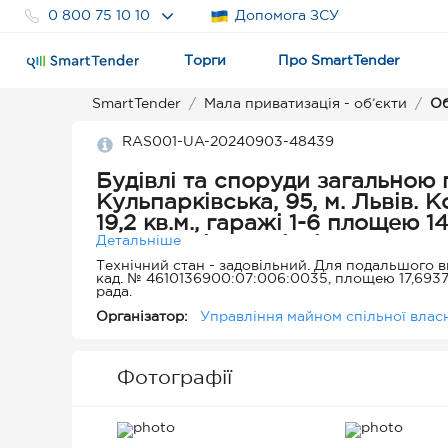
0 800 75 10 10
Допомога ЗСУ
Торги
Про SmartTender
SmartTender
Мала приватизація - об’єкти
Об
RAS001-UA-20240903-48439
Будівлі та споруди загальною 
Кульпарківська, 95, м. Львів.
19,2 кв.м., гаражі 1-6 площею 1
канцелярія венвідділення 91,5 к
Детальніше
Технічний стан - задовільний. Для подальшого 
кад. № 4610136900:07:006:0035, площею 17,6937 
рада.
Організатор:
Управління майном спільної власн
Фотографії