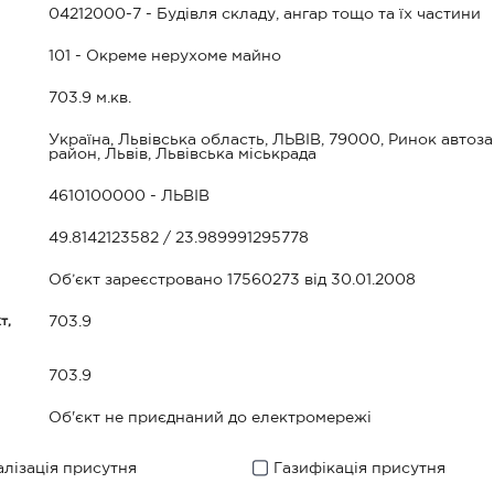
04212000-7 - Будівля складу, ангар тощо та їх частини
101 - Окреме нерухоме майно
703.9 м.кв.
Україна, Львівська область, ЛЬВІВ, 79000, Ринок автоз
район, Львів, Львівська міськрада
4610100000 - ЛЬВІВ
49.8142123582 / 23.989991295778
Об’єкт зареєстровано 17560273 від 30.01.2008
т,
703.9
703.9
Об'єкт не приєднаний до електромережі
лізація присутня
Газифікація присутня