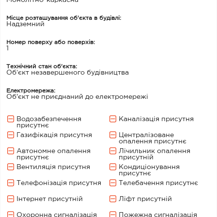
Монолітно-каркасна
Місце розташування об'єкта в будівлі:
Надземний
Номер поверху або поверхів:
1
Технічний стан об'єкта:
Об’єкт незавершеного будівництва
Електромережа:
Об'єкт не приєднаний до електромережі
Водозабезпечення
Каналізація присутня
присутнє
Газифікація присутня
Централізоване
опалення присутнє
Автономне опалення
Лічильник опалення
присутнє
присутній
Вентиляція присутня
Кондиціонування
присутнє
Телефонізація присутня
Телебачення присутнє
Інтернет присутній
Ліфт присутній
Охоронна сигналізація
Пожежна сигналізація