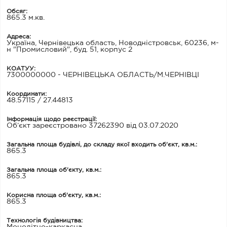
Обсяг:
865.3 м.кв.
Адреса:
Україна, Чернівецька область, Новодністровськ, 60236, м-
н "Промисловий", буд. 51, корпус 2
КОАТУУ:
7300000000 - ЧЕРНІВЕЦЬКА ОБЛАСТЬ/М.ЧЕРНІВЦІ
Координати:
48.57115 / 27.44813
Інформація щодо реєстрації:
Об’єкт зареєстровано 37262390 від 03.07.2020
Загальна площа будівлі, до складу якої входить об'єкт, кв.м.:
865.3
Загальна площа об'єкту, кв.м.:
865.3
Корисна площа об'єкту, кв.м.:
865.3
Технологія будівництва: