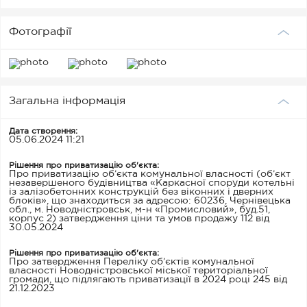
Фотографії
Загальна інформація
Дата створення:
05.06.2024 11:21
Рішення про приватизацію об'єкта:
Про приватизацію об’єкта комунальної власності (об’єкт
незавершеного будівництва «Каркасної споруди котельні
із залізобетонних конструкцій без віконних і дверних
блоків», що знаходиться за адресою: 60236, Чернівецька
обл., м. Новодністровськ, м-н «Промисловий», буд.51,
корпус 2) затвердження ціни та умов продажу 112 від
30.05.2024
Рішення про приватизацію об'єкта:
Про затвердження Переліку об’єктів комунальної
власності Новодністровської міської територіальної
громади, що підлягають приватизації в 2024 році 245 від
21.12.2023