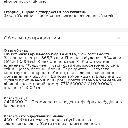
ekonomrada@ukr.net
Інформація щодо підтвердження повноважень:
Закон України "Про місцеве самоврядування в Україні"
Об’єкти що продаються
Опис об’єкта:
Об'єкт незавершеного будівництва, 52% готовності.
Загальна площа – 865,3 кв. м. Площа забудови – 904 кв.м.
Об’єм 10396 м3. Кількість поверхів -1. Конструктивні
елементи: Фундамент - стрічковий залізобетонні блоки;
стіни –цегла, бетонні блоки, Перекриття – металева
конструкція, покрівля – бетон, вікна, двері, інженерне
обладнання – відсутні. Димова труба –цегла. Будівництво
будівлі припинено в 1996 році, розташована на земельній
ділянці кадастровий номер 7310600000:01:019:0040,
площею 1,5002 га.
Класифікація:
04211000-0 - Промислова заводська, фабрична будівля та
їх частини
Класифікатор державного майна:
400 - Об’єкти незавершеного будівництва,
законсервовані об’єкти різних форм власності