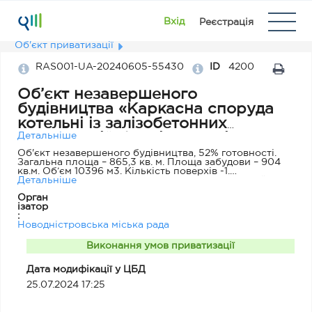
Вхід
Реєстрація
Об'єкт приватизації
RAS001-UA-20240605-55430
ID
4200
Об’єкт незавершеного
будівництва «Каркасна споруда
котельні із залізобетонних
конструкцій без віконних і
Детальніше
дверних блоків», що знаходиться
Об'єкт незавершеного будівництва, 52% готовності.
Загальна площа – 865,3 кв. м. Площа забудови – 904
за адресою: 60236, Чернівецька
кв.м. Об’єм 10396 м3. Кількість поверхів -1.
обл., м. Новодністровськ, м-н
Конструктивні елементи: Фундамент - стрічковий
Детальніше
залізобетонні блоки; стіни –цегла, бетонні блоки,
«Промисловий», буд.51, корпус 2
Орган
Перекриття – металева конструкція, покрівля – бетон,
ізатор
вікна, двері, інженерне обладнання – відсутні. Димова
:
труба –цегла. Будівництво будівлі припинено в 1996
Новодністровська міська рада
році, розташована на земельній ділянці кадастровий
номер 7310600000:01:019:0040, площею 1,5002 га
Виконання умов приватизації
Дата модифікації у ЦБД
25.07.2024 17:25