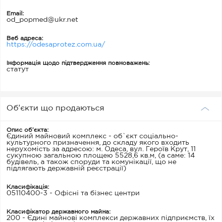
Email:
od_popmed@ukr.net
Веб адреса:
https://odesaprotez.com.ua/
Інформація щодо підтвердження повноважень:
статут
Об’єкти що продаються
Опис об’єкта:
Єдиний майновий комплекс - об`єкт соціально-
культурного призначення, до складу якого входить
нерухомість за адресою: м. Одеса, вул. Героїв Крут, 11
сукупною загальною площею 5528,6 кв.м, (а саме: 14
будівель, а також споруди та комунікації, що не
підлягають державній реєстрації)
Класифікація:
05110400-3 - Офісні та бізнес центри
Класифікатор державного майна:
200 - Єдині майнові комплекси державних підприємств, їх