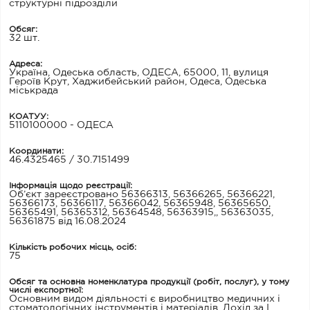
структурні підрозділи
Обсяг:
32 шт.
Адреса:
Україна, Одеська область, ОДЕСА, 65000, 11, вулиця
Героїв Крут, Хаджибейський район, Одеса, Одеська
міськрада
КОАТУУ:
5110100000 - ОДЕСА
Координати:
46.4325465 / 30.7151499
Інформація щодо реєстрації:
Об’єкт зареєстровано 56366313, 56366265, 56366221,
56366173, 56366117, 56366042, 56365948, 56365650,
56365491, 56365312, 56364548, 56363915,, 56363035,
56361875 від 16.08.2024
Кількість робочих місць, oсiб:
75
Обсяг та основна номенклатура продукції (робіт, послуг), у тому
числі експортної:
Основним видом діяльності є виробництво медичних і
стоматологічних інструментів і матеріалів. Дохід за І