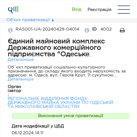
Вхід
Реєстрація
Об'єкт приватизації
RAS001-UA-20240429-04014
ID
4002
Єдиний майновий комплекс
Державного комерційного
підприємства "Одеське
експериментальне протезно-
Детальніше
ортопедичне підприємство"
Об`єкт приватизації соціально-культурного
призначення, до складу якого входить нерухомість за
адресою: м. Одеса, вул. Героїв Крут, 11 сукупною
загальною площею 5528,6 кв.м.
Детальніше
Орган
ізатор
:
РЕГІОНАЛЬНЕ ВІДДІЛЕННЯ ФОНДУ
ДЕРЖАВНОГО МАЙНА УКРАЇНИ ПО ОДЕСЬКІЙ
ТА МИКОЛАЇВСЬКІЙ ОБЛАСТЯХ
Виконання умов приватизації
Дата модифікації у ЦБД
06.12.2024 14:11