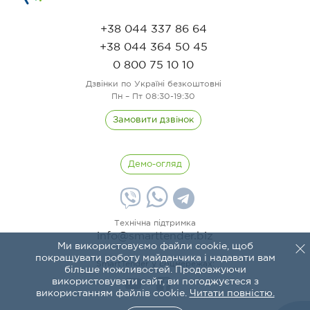
+38 044 337 86 64
+38 044 364 50 45
0 800 75 10 10
Дзвінки по Україні безкоштовні
Пн – Пт 08:30-19:30
Замовити дзвінок
Демо-огляд
Технічна підтримка
info@smarttender.biz
Ми використовуємо файли cookie, щоб
покращувати роботу майданчика і надавати вам
SmartTender у соцмережах:
більше можливостей. Продовжуючи
використовувати сайт, ви погоджуєтеся з
використанням файлів cookie.
Читати повністю.