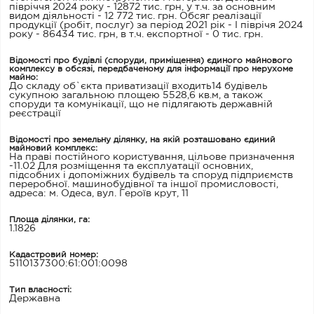
півріччя 2024 року - 12872 тис. грн, у т.ч. за основним
видом діяльності - 12 772 тис. грн. Обсяг реалізації
продукції (робіт, послуг) за період 2021 рік - І піврічя 2024
року - 86434 тис. грн, в т.ч. експортної - 0 тис. грн.
Відомості про будівлі (споруди, приміщення) єдиного майнового
комплексу в обсязі, передбаченому для інформації про нерухоме
майно:
До складу об`єкта приватизації входить14 будівель
сукупною загальною площею 5528,6 кв.м, а також
споруди та комунікації, що не підлягають державній
реєстрації
Відомості про земельну ділянку, на якій розташовано єдиний
майновий комплекс:
На праві постійного користування, цільове призначення
-11.02 Для розміщення та експлуатації основних,
підсобних і допоміжних будівель та споруд підприємств
переробної. машинобудівної та іншої промисловості,
адреса: м. Одеса, вул. Героїв крут, 11
Площа ділянки, га:
1.1826
Кадастровий номер:
5110137300:61:001:0098
Тип власності:
Державна