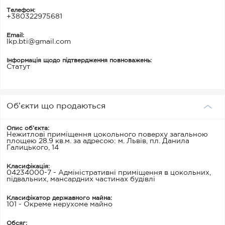
Телефон:
+380322975681
Email:
lkp.bti@gmail.com
Інформація щодо підтвердження повноважень:
Статут
Об’єкти що продаються
Опис об’єкта:
Нежитлові приміщення цокольного поверху загальною
площею 28.9 кв.м. за адресою: м. Львів, пл. Данила
Галицького, 14
Класифікація:
04234000-7 - Адміністративні приміщення в цокольних,
підвальних, мансардних частинах будівлі
Класифікатор державного майна:
101 - Окреме нерухоме майно
Обсяг: