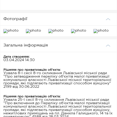
Державного реєстру нерухомих пам'яток України,
згідно із Наказом Міністерства культури та
інформаційної політики України "Про занесення
об'єктів культурної спадщини до Державного реєстру
нерухомих пам'яток України" №14 від 18.01.2021,
Фотографії
охоронний № 4348-Лв. Наявний лист департаменту
архітектури та розвитку містобудування Львівської
обласної державної адміністрації від 09.10.2024 №16-
3959/0/2-24 про погодження управлінню комунальної
власності департаменту економічного розвитку
Львівської міської ради відчуження нежитлових
приміщень цокольного поверху загальною площею
28.9 кв.м в будинку №14 на площі Данила Галицького у
Загальна інформація
м. Львові. Функціональне використання об’єкта та
користування ним визначається покупцем згідно
чинного законодавства.
Дата створення:
03.04.2024 14:30
Рішення про приватизацію об'єкта:
Ухвала 8-ї сесії 8-го скликання Львівської міської ради
"Про затвердження переліку об'єктів малої приватизації
комунальної власності Львівської міської територіальної
громади, які підлягають приватизації способом аукціону"
2199 від 30.06.2022
Рішення про приватизацію об'єкта:
Ухвала 25-ї сесії 8-го скликання Львівської міської ради
"Про включення до Переліку об’єктів малої приватизації
комунальної власності Львівської міської територіальної
громади, які підлягають приватизації способом аукціону,
нежитлових приміщень на пл. Данила Галицького, 14 та їх
приватизацію" 4588 від 28.03.2024