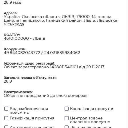
28.9 м.кв.
Адреса:
Україна, Львівська область, ЛЬВІВ, 79000, 14, площа
Данила Галицького, Галицький район, Львів, Львівська
міськрада
КОАТУУ:
4610100000 - ЛЬВІВ
Координати:
49.844082043772 / 24.031689984062
Інформація щодо реєстрації:
Об’єкт зареєстровано 1428011546101 від 29.11.2017
Загальна площа об'єкту, кв.м.:
28.9
Електромережа:
Об'єкт не приєднаний до електромережі
Водозабезпечення
Каналізація присутня
присутнє
Газифікація присутня
Централізоване
опалення присутнє
Автономне опалення
Лічильник опалення