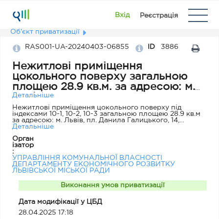
Вхід
Реєстрація
Об'єкт приватизації
RAS001-UA-20240403-06855
ID
3886
Нежитлові приміщення
цокольного поверху загальною
площею 28.9 кв.м. за адресою: м.
Львів, пл. Данила Галицького, 14
Детальніше
Нежитлові приміщення цокольного поверху під
індексами 10-1, 10-2, 10-3 загальною площею 28.9 кв.м
за адресою: м. Львів, пл. Данила Галицького, 14,
відповідно до технічного паспорту, виготовленого за
Детальніше
станом на 19.05.2005 Обласним комунальним
Орган
підприємством Львівської обласної ради «Бюро
ізатор
технічної інвентаризації та експертної оцінки»,
:
інвентаризаційна справа №854. Вказаний об'єкт є
УПРАВЛІННЯ КОМУНАЛЬНОЇ ВЛАСНОСТІ
нежитловими приміщеннями у будинку під літерою
ДЕПАРТАМЕНТУ ЕКОНОМІЧНОГО РОЗВИТКУ
"А", що знаходиться у центральній частині м. Львова,
ЛЬВІВСЬКОЇ МІСЬКОЇ РАДИ
Галицькому районі. Вказаний об'єкт є вільним, в
оренді не перебуває. Фізичний стан – задовільний,
основні інженерні комунікації, наявний санвузол,
Виконання умов приватизації
приміщення забезпечені віконним прорізом.
Нежитлові приміщення цокольного поверху
Дата модифікації у ЦБД
загальною площею 28.9 кв.м. за адресою: м. Львів, пл.
Данила Галицького, 14 є частиною пам'ятки
28.04.2025 17:18
архітектури місцевого значення, яка занесена до