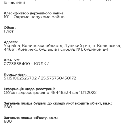
їх частини
Класифікатор державного майна:
101 - Окреме нерухоме майно
Обсяг:
1 лот
Адреса:
Україна, Волинська область, Луцький р-н, тг Колківська,
44661, Комплекс будівель і споруд №1, будинок Е-1
КОАТУУ:
0723655400 - КОЛКИ
Координати:
51.151062526702 / 25.575750450172
Інформація щодо реєстрації:
Об’єкт зареєстровано 48446334 від 11.11.2022
Загальна площа будівлі, до складу якої входить об'єкт, кв.м.:
680
Загальна площа об'єкту, кв.м.:
680