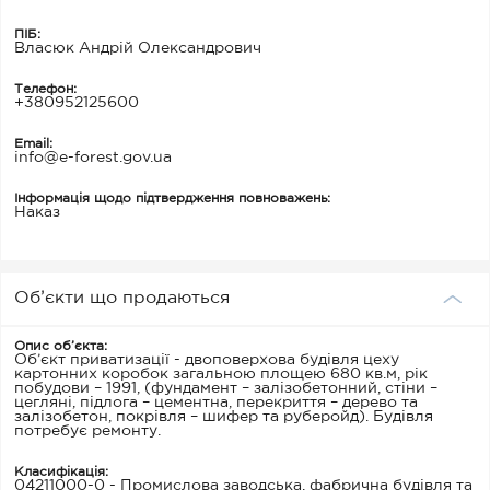
ПІБ:
Власюк Андрій Олександрович
Телефон:
+380952125600
Email:
info@e-forest.gov.ua
Інформація щодо підтвердження повноважень:
Наказ
Об’єкти що продаються
Опис об’єкта:
Об’єкт приватизації - двоповерхова будівля цеху
картонних коробок загальною площею 680 кв.м, рік
побудови – 1991, (фундамент – залізобетонний, стіни –
цегляні, підлога – цементна, перекриття – дерево та
залізобетон, покрівля – шифер та руберойд). Будівля
потребує ремонту.
Класифікація:
04211000-0 - Промислова заводська, фабрична будівля та