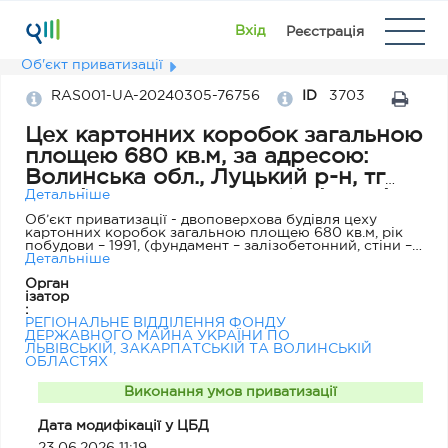
Вхід
Реєстрація
Об'єкт приватизації
RAS001-UA-20240305-76756
ID
3703
Цех картонних коробок загальною
площею 680 кв.м, за адресою:
Волинська обл., Луцький р-н, тг
Колківська, Комплекс будівель і
Детальніше
споруд №1, будинок Е-2
Об’єкт приватизації - двоповерхова будівля цеху
картонних коробок загальною площею 680 кв.м, рік
побудови – 1991, (фундамент – залізобетонний, стіни –
цегляні, підлога – цементна, перекриття – дерево та
Детальніше
залізобетон, покрівля – шифер та руберойд). Будівля
Орган
потребує ремонту.
ізатор
:
РЕГІОНАЛЬНЕ ВІДДІЛЕННЯ ФОНДУ
ДЕРЖАВНОГО МАЙНА УКРАЇНИ ПО
ЛЬВІВСЬКІЙ, ЗАКАРПАТСЬКІЙ ТА ВОЛИНСЬКІЙ
ОБЛАСТЯХ
Виконання умов приватизації
Дата модифікації у ЦБД