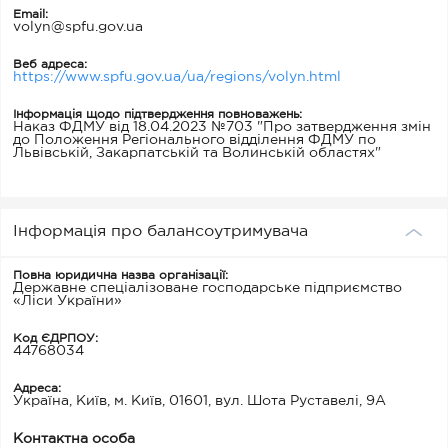
Email:
volyn@spfu.gov.ua
Веб адреса:
https://www.spfu.gov.ua/ua/regions/volyn.html
Інформація щодо підтвердження повноважень:
Наказ ФДМУ від 18.04.2023 №703 "Про затвердження змін
до Положення Регіонального відділення ФДМУ по
Львівській, Закарпатській та Волинській областях"
Інформація про балансоутримувача
Повна юридична назва організації:
Державне спеціалізоване господарське підприємство
«Ліси України»
Код ЄДРПОУ:
44768034
Адреса:
Україна, Київ, м. Київ, 01601, вул. Шота Руставелі, 9А
Контактна особа