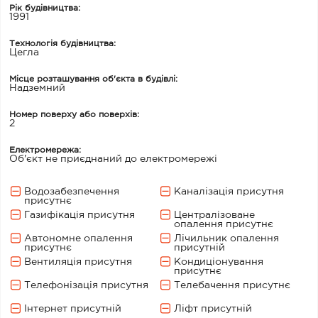
Рік будівництва:
1991
Технологія будівництва:
Цегла
Місце розташування об'єкта в будівлі:
Надземний
Номер поверху або поверхів:
2
Електромережа:
Об'єкт не приєднаний до електромережі
Водозабезпечення
Каналізація присутня
присутнє
Газифікація присутня
Централізоване
опалення присутнє
Автономне опалення
Лічильник опалення
присутнє
присутній
Вентиляція присутня
Кондиціонування
присутнє
Телефонізація присутня
Телебачення присутнє
Інтернет присутній
Ліфт присутній