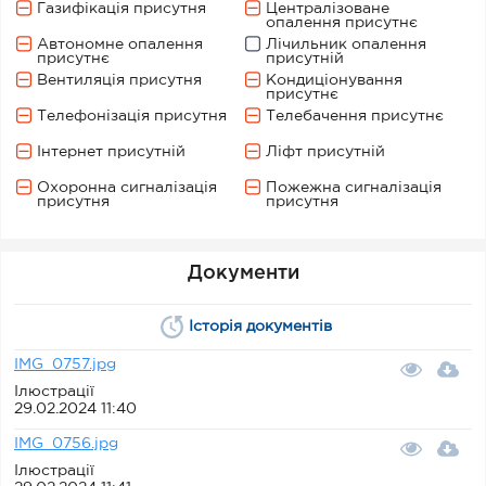
Газифікація присутня
Централізоване
опалення присутнє
Автономне опалення
Лічильник опалення
присутнє
присутній
Вентиляція присутня
Кондиціонування
присутнє
Телефонізація присутня
Телебачення присутнє
Інтернет присутній
Ліфт присутній
Охоронна сигналізація
Пожежна сигналізація
присутня
присутня
Документи
Історія документів
IMG_0757.jpg
Ілюстрації
29.02.2024 11:40
IMG_0756.jpg
Ілюстрації