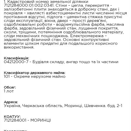
1. Кадастровий номер земельної ділянки
7121284000:01:002:0341. Стіни – цегла, перекриття -
залізобетонні плити знаходяться в доброму стані, дах і
покрівля – хвилясті азбестоцементні листи численні місця
протікання відсутні, підлога – цементна стяжка присутні
сліди експлуатації, вікна, двері – прості дерев'яні,
оздоблювальні роботи - водоемульсійна фарба, масляна
фарба, задовільний фізичний стан, лущення покриття,
сколи, тріщини, потемніння оздоблювального матеріалу,
сліди механічних пошкоджень. Електромережа –
задовільний фізичний стан. Основні контруктивні
елементи цілком придатні для подальшого корисного
використання.
Класифікація:
04212000-7 - Будівля складу, ангар тощо та їх частини
Класифікатор державного майна:
101 - Окреме нерухоме майно
Обсяг:
1 лот
Адреса:
Україна, Черкаська область, Моринці, Шевченка. буд. 2-1
КОАТУУ:
7121284001 - МОРИНЦІ