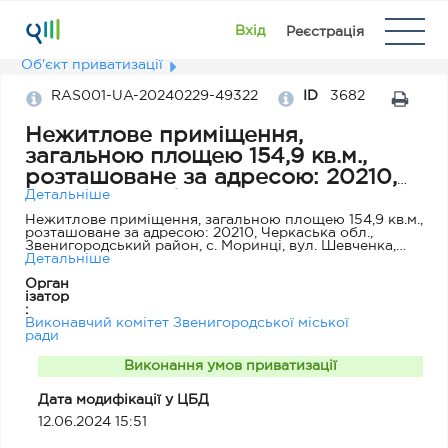
Вхід
Реєстрація
Об'єкт приватизації
RAS001-UA-20240229-49322
ID
3682
Нежитлове приміщення,
загальною площею 154,9 кв.м.,
розташоване за адресою: 20210,
Черкаська обл., Звенигородський
Детальніше
район, с. Моринці, вул. Шевченка,
Нежитлове приміщення, загальною площею 154,9 кв.м.,
розташоване за адресою: 20210, Черкаська обл.,
буд. 2-1
Звенигородський район, с. Моринці, вул. Шевченка,
буд. 2-1. Кадастровий номер земельної ділянки
Детальніше
7121284000:01:002:0341. Стіни – цегла, перекриття -
Орган
залізобетонні плити знаходяться в доброму стані, дах і
ізатор
покрівля – хвилясті азбестоцементні листи численні
:
місця протікання відсутні, підлога – цементна стяжка
Виконавчий комітет Звенигородської міської
присутні сліди експлуатації, вікна, двері – прості
ради
дерев'яні, оздоблювальні роботи - водоемульсійна
фарба, масляна фарба, задовільний фізичний стан,
лущення покриття, сколи, тріщини, потемніння
Виконання умов приватизації
оздоблювального матеріалу, сліди механічних
пошкоджень. Електромережа – задовільний фізичний
Дата модифікації у ЦБД
стан. Основні контруктивні елементи цілком придатні
для подальшого корисного використання.
12.06.2024 15:51