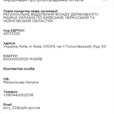
Інформація про розпорядника об'єкта
Повна юридична назва організації:
РЕГІОНАЛЬНЕ ВІДДІЛЕННЯ ФОНДУ ДЕРЖАВНОГО
МАЙНА УКРАЇНИ ПО КИЇВСЬКІЙ, ЧЕРКАСЬКІЙ ТА
ЧЕРНІГІВСЬКІЙ ОБЛАСТЯХ
Код ЄДРПОУ:
43173325
Адреса:
Україна, Київ, м. Київ, 03039, пр-т Голосіївський, буд. 50
КОАТУУ:
8000000000 М.КИЇВ
Контактна особа
ПІБ:
Мельнікова Наталя
Телефон:
+380442002538
Email:
priv_32@spfu.gov.ua