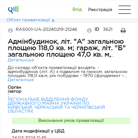
Вхід
Реєстрація
Об'єкт приватизації
RAS001-UA-20240219-21246
ID
3621
Адмінбудинок, літ. "А" загальною
площею 118,0 кв. м; гараж, літ. "Б"
загальною площею 47,0 кв. м,
вбиральня, літ. "В" загальною
Детальніше
площею 2,9 кв. м, за адресою:
До складу об’єкта приватизації входять: -
адмінбудинок (літ. А) з підвалом та ганком, загальною
Київська обл., Білоцерківський р-
площею 118,0 кв.м, рік побудови – 1970 (фундамент –
н, смт Ставище, вул. Старикова, 6
стрічковий бутовий; стіни – цегляні, обкладені
Детальніше
плиткою; покрівля – азбофанера; перекриття – з/б;
Орган
підлога – лінолеум); - гараж (літ. Б), що складається з
ізатор
двох гаражних боксів та підсобних приміщень,
:
загальною площею 47 кв.м, рік побудови – 1970
РЕГІОНАЛЬНЕ ВІДДІЛЕННЯ ФОНДУ
(фундамент – стрічковий бутовий; стіни – цегляні;
ДЕРЖАВНОГО МАЙНА УКРАЇНИ ПО
покрівля – азбофанера; перекриття – дерев’яне;
КИЇВСЬКІЙ, ЧЕРКАСЬКІЙ ТА ЧЕРНІГІВСЬКІЙ
підлога – цементна стяжка); - вбиральня (літ. В)
ОБЛАСТЯХ
загальною площею 2,9 кв.м, рік побудови – 1970
(фундамент – стрічковий бутовий; стіни – цегляні;
покрівля – азбофанера; перекриття – дерев’яне;
Виконання умов приватизації
підлога – цементна стяжка)
Дата модифікації у ЦБД