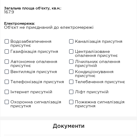
Загальна площа об'єкту, кв.м.:
167.9
Електромережа:
Об'єкт не приєднаний до електромережі
Водозабезпечення
Каналізація присутня
присутнє
Газифікація присутня
Централізоване
опалення присутнє
Автономне опалення
Лічильник опалення
присутнє
присутній
Вентиляція присутня
Кондиціонування
присутнє
Телефонізація присутня
Телебачення присутнє
Інтернет присутній
Ліфт присутній
Охоронна сигналізація
Пожежна сигналізація
присутня
присутня
Документи