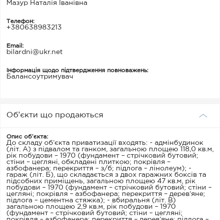
Мазур Наталія Іванівна
Телефон:
+380638983213
Email:
bilardni@ukr.net
Інформація щодо підтвердження повноважень:
Балансоутримувач
Об’єкти що продаються
Опис об’єкта:
До складу об’єкта приватизації входять: - адмінбудинок
(літ. А) з підвалом та ганком, загальною площею 118,0 кв.м,
рік побудови – 1970 (фундамент – стрічковий бутовий;
стіни – цегляні, обкладені плиткою; покрівля –
азбофанера; перекриття – з/б; підлога – лінолеум); -
гараж (літ. Б), що складається з двох гаражних боксів та
підсобних приміщень, загальною площею 47 кв.м, рік
побудови – 1970 (фундамент – стрічковий бутовий; стіни –
цегляні; покрівля – азбофанера; перекриття – дерев’яне;
підлога – цементна стяжка); - вбиральня (літ. В)
загальною площею 2,9 кв.м, рік побудови – 1970
(фундамент – стрічковий бутовий; стіни – цегляні;
покрівля – азбофанера; перекриття – дерев’яне; підлога –