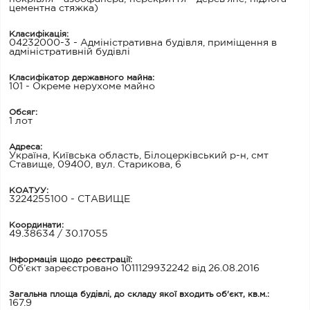
цементна стяжка)
Класифікація:
04232000-3 - Адміністративна будівля, приміщення в
адміністративній будівлі
Класифікатор державного майна:
101 - Окреме нерухоме майно
Обсяг:
1 лот
Адреса:
Україна, Київська область, Білоцерківський р-н, смт
Ставище, 09400, вул. Старикова, 6
КОАТУУ:
3224255100 - СТАВИЩЕ
Координати:
49.38634 / 30.17055
Інформація щодо реєстрації:
Об’єкт зареєстровано 1011129932242 від 26.08.2016
Загальна площа будівлі, до складу якої входить об'єкт, кв.м.:
167.9