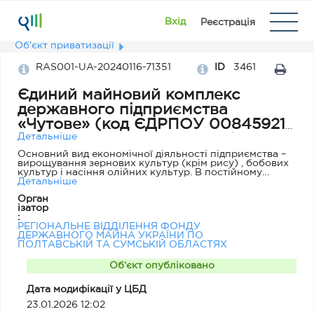
Вхід
Реєстрація
Об'єкт приватизації
RAS001-UA-20240116-71351
ID
3461
Єдиний майновий комплекс
державного підприємства
«Чутове» (код ЄДРПОУ 00845921),
за адресою: Полтавська обл., смт
Детальніше
Чутове, вул. Центральна, 12, кімн. 7
Основний вид економічної діяльності підприємства –
вирощування зернових культур (крім рису) , бобових
культур і насіння олійних культур. В постійному
користуванні підприємства знаходиться 2749,5261 га
Детальніше
земельних угідь (9 земельних ділянок)
Орган
ізатор
:
РЕГІОНАЛЬНЕ ВІДДІЛЕННЯ ФОНДУ
ДЕРЖАВНОГО МАЙНА УКРАЇНИ ПО
ПОЛТАВСЬКІЙ ТА СУМСЬКІЙ ОБЛАСТЯХ
Об’єкт опубліковано
Дата модифікації у ЦБД
23.01.2026 12:02