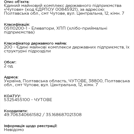
Опис об’єкта:
Єдиний майновий комплекс державного підприємства
«Чутове» (код ЄДРПОУ 00845921), за адресою:
Полтавська обл., смт Чутове, вул. Центральна, 12, кімн. 7
Класифікація:
05110200-1 - Елеватори, ХПП (хлібо-приймальні
підприємства)
Класифікатор державного майна:
200 - Єдині майнові комплекси державних підприємств, їх
структурні підрозділи
Обсяг:
2 од.
Адреса:
Україна, Полтавська область, ЧУТОВЕ, 38800, Полтавська
обл., смт Чутове, вул. Центральна, 12, кімн. 7
КОАТУУ:
5325455100 - ЧУТОВЕ
Координати:
49.706340661582 / 35.168687021308
Інформація щодо реєстрації:
Невідомо