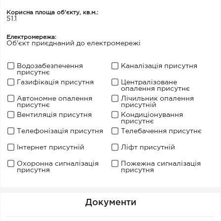
Корисна площа об'єкту, кв.м.:
51.1
Електромережа:
Об'єкт приєднаний до електромережі
Водозабезпечення
Каналізація присутня
присутнє
Газифікація присутня
Централізоване
опалення присутнє
Автономне опалення
Лічильник опалення
присутнє
присутній
Вентиляція присутня
Кондиціонування
присутнє
Телефонізація присутня
Телебачення присутнє
Інтернет присутній
Ліфт присутній
Охоронна сигналізація
Пожежна сигналізація
присутня
присутня
Документи