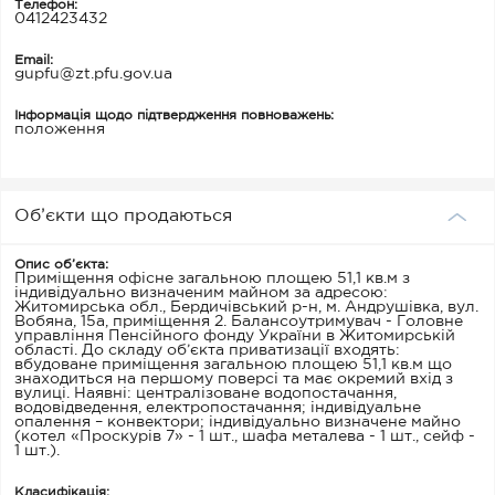
Телефон:
0412423432
Email:
gupfu@zt.pfu.gov.ua
Інформація щодо підтвердження повноважень:
положення
Об’єкти що продаються
Опис об’єкта:
Приміщення офісне загальною площею 51,1 кв.м з
індивідуально визначеним майном за адресою:
Житомирська обл., Бердичівський р-н, м. Андрушівка, вул.
Вобяна, 15а, приміщення 2. Балансоутримувач - Головне
управління Пенсійного фонду України в Житомирській
області. До складу об’єкта приватизації входять:
вбудоване приміщення загальною площею 51,1 кв.м що
знаходиться на першому поверсі та має окремий вхід з
вулиці. Наявні: централізоване водопостачання,
водовідведення, електропостачання; індивідуальне
опалення – конвектори; індивідуально визначене майно
(котел «Проскурів 7» - 1 шт., шафа металева - 1 шт., сейф -
1 шт.).
Класифікація: