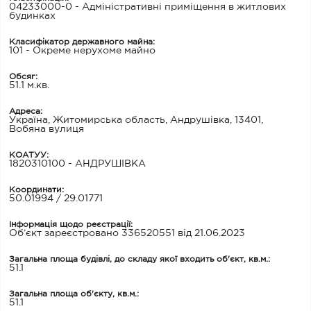
04233000-0 - Адміністративні приміщення в житлових
будинках
Класифікатор державного майна:
101 - Окреме нерухоме майно
Обсяг:
51.1 м.кв.
Адреса:
Україна, Житомирська область, Андрушівка, 13401,
Вобяна вулиця
КОАТУУ:
1820310100 - АНДРУШІВКА
Координати:
50.01994 / 29.01771
Інформація щодо реєстрації:
Об’єкт зареєстровано 336520551 від 21.06.2023
Загальна площа будівлі, до складу якої входить об'єкт, кв.м.:
51.1
Загальна площа об'єкту, кв.м.:
51.1