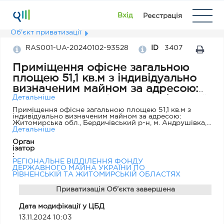
Вхід
Реєстрація
Об'єкт приватизації
RAS001-UA-20240102-93528
ID
3407
Приміщення офісне загальною
площею 51,1 кв.м з індивідуально
визначеним майном за адресою:
Житомирська обл., Бердичівський
Детальніше
р-н, м. Андрушівка, вул. Вобяна,
Приміщення офісне загальною площею 51,1 кв.м з
індивідуально визначеним майном за адресою:
15а, приміщення 2
Житомирська обл., Бердичівський р-н, м. Андрушівка,
вул. Вобяна, 15а, приміщення 2. Балансоутримувач -
Детальніше
Головне управління Пенсійного фонду України в
Орган
Житомирській області. До складу об’єкта приватизації
ізатор
входять: вбудоване приміщення загальною площею
:
51,1 кв.м що знаходиться на першому поверсі та має
РЕГІОНАЛЬНЕ ВІДДІЛЕННЯ ФОНДУ
окремий вхід з вулиці. Наявні: централізоване
ДЕРЖАВНОГО МАЙНА УКРАЇНИ ПО
водопостачання, водовідведення, електропостачання;
РІВНЕНСЬКІЙ ТА ЖИТОМИРСЬКІЙ ОБЛАСТЯХ
індивідуальне опалення – конвектори; індивідуально
визначене майно (котел «Проскурів 7» - 1 шт., шафа
металева - 1 шт., сейф - 1 шт.)
Приватизація Об'єкта завершена
Дата модифікації у ЦБД
13.11.2024 10:03