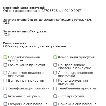
Інформація щодо реєстрації:
Об’єкт зареєстровано 22706326 від 02.10.2017
Загальна площа будівлі, до складу якої входить об'єкт, кв.м.:
72.6
Загальна площа об'єкту, кв.м.:
72.6
Електромережа:
Об'єкт приєднаний до електромережі
Водозабезпечення
Каналізація присутня
присутнє
Газифікація присутня
Централізоване
опалення присутнє
Автономне опалення
Лічильник опалення
присутнє
присутній
Вентиляція присутня
Кондиціонування
присутнє
Телефонізація присутня
Телебачення присутнє
Інтернет присутній
Ліфт присутній
Охоронна сигналізація
Пожежна сигналізація