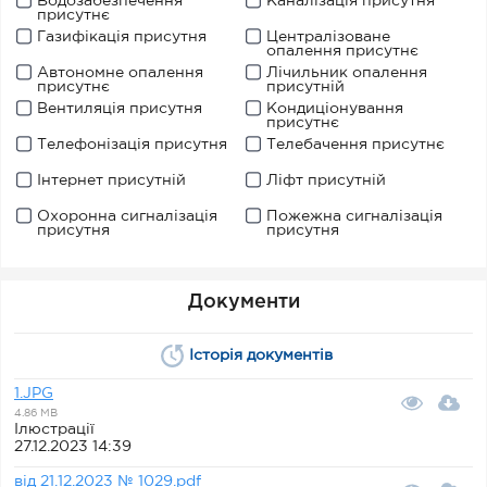
Водозабезпечення
Каналізація присутня
присутнє
Газифікація присутня
Централізоване
опалення присутнє
Автономне опалення
Лічильник опалення
присутнє
присутній
Вентиляція присутня
Кондиціонування
присутнє
Телефонізація присутня
Телебачення присутнє
Інтернет присутній
Ліфт присутній
Охоронна сигналізація
Пожежна сигналізація
присутня
присутня
Документи
Історія документів
1.JPG
4.86 MB
Ілюстрації
27.12.2023 14:39
від 21.12.2023 № 1029.pdf