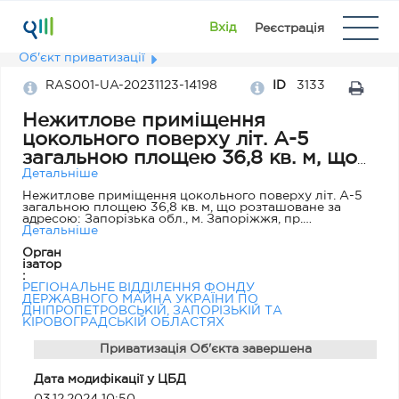
Вхід
Реєстрація
Об'єкт приватизації
RAS001-UA-20231123-14198
ID
3133
Нежитлове приміщення
цокольного поверху літ. А-5
загальною площею 36,8 кв. м, що
розташоване за адресою:
Детальніше
Запорізька обл., м. Запоріжжя, пр.
Нежитлове приміщення цокольного поверху літ. А-5
загальною площею 36,8 кв. м, що розташоване за
Маяковського, 3, приміщення 83
адресою: Запорізька обл., м. Запоріжжя, пр.
Маяковського, 3, приміщення 83
Детальніше
Орган
ізатор
:
РЕГІОНАЛЬНЕ ВІДДІЛЕННЯ ФОНДУ
ДЕРЖАВНОГО МАЙНА УКРАЇНИ ПО
ДНІПРОПЕТРОВСЬКІЙ, ЗАПОРІЗЬКІЙ ТА
КІРОВОГРАДСЬКІЙ ОБЛАСТЯХ
Приватизація Об'єкта завершена
Дата модифікації у ЦБД