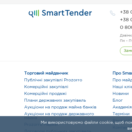
+38 
+38 
0 80
Дзвінк
Пн – П
Зам
Торговий майданчик
Про Smar
Публічні закупівлі Prozorro
Про май
Комерційні закупівлі
Наші клі
Комерційні продажі
Новини
Плани державних закупівель
Блог
Аукціони на продаж майна банків
Академія
Аукціони на продаж державного
Терміни
майна
Вакансії
Ми використовуємо файли cookie, щоб по
Prozorro Маркет
Контакт
ви
Договори публічних закупівель