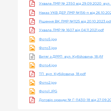
Ухвала ЛМР № 2350 від 29.09.2020_вул. 
Наказ УКВ ДЕР ЛМР №156-п від 26.10.202
Рішення ВК ЛМР №1125 від 20.10.2023.pd
Ухвала ЛМР № 1607 від 04.11.2021.pdf
Фото5.jpg
Фото3.jpg
Витяг з ДРРП_вул. Кубійовича, 18.jfif
Фото4.jpg
ТП_вул. Кубійовича, 18.pdf
Фото2.jpg
Фото1.JPG
Договір оренди № Г-11430-18 від 27.09.20