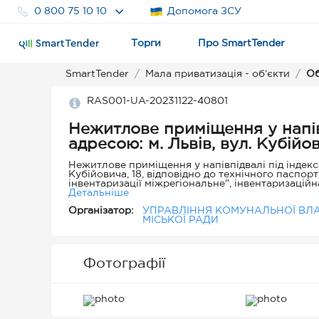
0 800 75 10 10
Допомога ЗСУ
Торги
Про SmartTender
SmartTender
Мала приватизація - об’єкти
Об
RAS001-UA-20231122-40801
Нежитлове приміщення у напів
адресою: м. Львів, вул. Кубійов
Нежитлове приміщення у напівпідвалі під індексо
Кубійовича, 18, відповідно до технічного паспор
інвентаризації міжрегіональне", інвентаризацій
напівпідвалі у будинку під літерою "А-3", що зн
Детальніше
Нежитлове приміщення у напівпідвалі загальною п
Організатор:
УПРАВЛІННЯ КОМУНАЛЬНОЇ ВЛА
в оренді на підставі договору оренди № Г-11430-1
МІСЬКОЇ РАДИ
змінами), цільове призначення об'єкта оренди - для господарських потреб. Вказаний об'єкт не є пам'яткою культурної
спадщини. Нежитлове приміщення у напівпідвалі з
підлягає приватизації способом викупу відповідно
т.ч. внесеними ухвалою Львівської міської ради 
балансоутримувачем ЛКП "Агенція ресурсів ЛМР" 
Фотографії
майнових прав та професійну оціночну діяльність