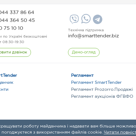
044 337 86 64
044 364 50 45
0 75 10 10
Технічна підтримка
info@smarttender.biz
и по Україні безкоштовні
т 08:30-19:30
овити дзвінок
Демо-огляд
tTender
Регламент
данчик
Регламент SmartTender
єнти
Регламент Prozorro.Продажі
Регламент аукціонів ФГВФО
кращувати роботу майданчика і надавати вам більше можливо
и
 погоджуєтеся з використанням файлів cookie.
Читати повніс