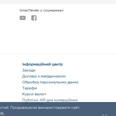
SmartTender у соцмережах:
Інформаційний центр
Заходи
Договір з майданчиком
Обробка персональних даних
Тарифи
Курси валют
Публічні API для комерційних
замовників
стей. Продовжуючи використовувати сайт,
тю.