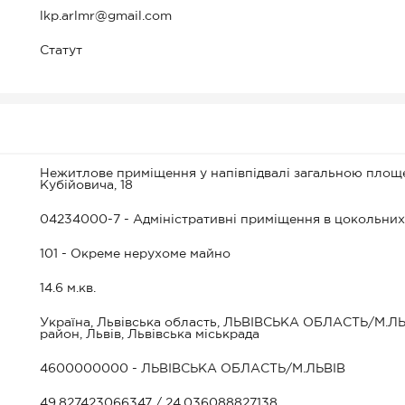
lkp.arlmr@gmail.com
Статут
Нежитлове приміщення у напівпідвалі загальною площею 
Кубійовича, 18
04234000-7 - Адміністративні приміщення в цокольних,
101 - Окреме нерухоме майно
14.6 м.кв.
Україна, Львівська область, ЛЬВІВСЬКА ОБЛАСТЬ/М.ЛЬВ
район, Львів, Львівська міськрада
4600000000 - ЛЬВІВСЬКА ОБЛАСТЬ/М.ЛЬВІВ
49.827423066347 / 24.036088827138