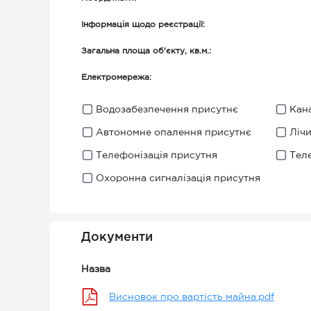
Інформація щодо реєстрації:
Загальна площа об'єкту, кв.м.:
Електромережа:
Водозабезпечення присутнє
Кана
Автономне опалення присутнє
Ліч
Телефонізація присутня
Тел
Охоронна сигналізація присутня
Документи
Назва
Висновок про вартість майна.pdf