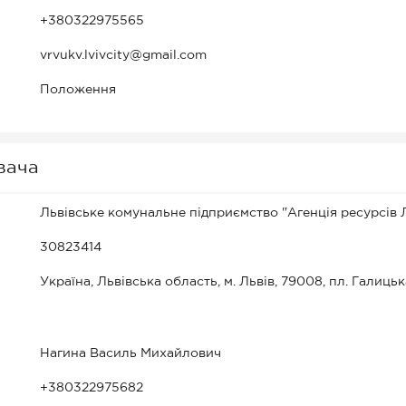
+380322975565
vrvukv.lvivcity@gmail.com
Положення
вача
Львівське комунальне підприємство "Агенція ресурсів Л
30823414
Україна, Львівська область, м. Львів, 79008, пл. Галицьк
Нагина Василь Михайлович
+380322975682