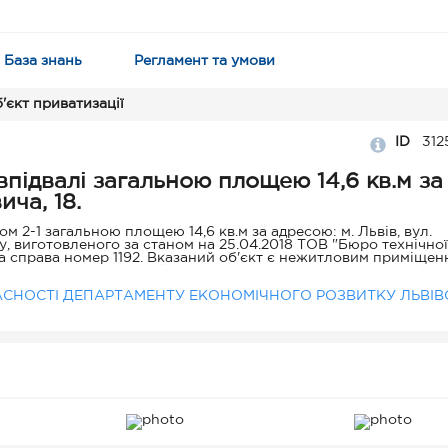
База знань
Регламент та умови
'єкт приватизації
ID
312
підвалі загальною площею 14,6 кв.м за
ича, 18.
м 2-1 загальною площею 14,6 кв.м за адресою: м. Львів, вул.
ту, виготовленого за станом на 25.04.2018 ТОВ "Бюро технічної
на справа номер 1192. Вказаний об'єкт є нежитловим приміщен
аходиться у центральній частині м. Львова, Галицькому районі.
лощею 14,6 кв.м за адресою: м. Львів, вул. Кубійовича, 18, п
СНОСТІ ДЕПАРТАМЕНТУ ЕКОНОМІЧНОГО РОЗВИТКУ ЛЬВІВ
8 нерухомого майна (будівель, споруд, приміщень) від 27.09.20
агальною площею 14,6 кв.м за адресою: м. Львів, вул. Кубійов
 до ухвали Львівської міської ради № 1607 від 04.11.2021 (зі зм
№ 2350 від 29.09.2022). Інформація про балансову вартість об
не надавалася, оскільки, відповідно до ст. 7 ЗУ "Про оцінку 
 в Україні", буде проводитися незалежна оцінка об'єкта прив