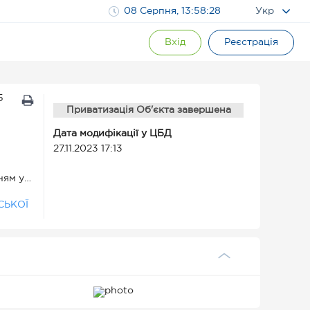
08 Серпня, 13:58:29
Укр
Вхід
Реєстрація
5
Приватизація Об'єкта завершена
Дата модифікації у ЦБД
27.11.2023 17:13
ням у
еребуває
СЬКОЇ
18 (зі
ича, 18,
інами, в
'єкта
майна,
атизації.