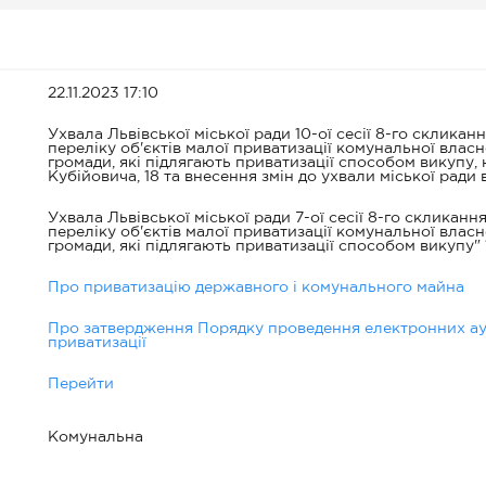
22.11.2023 17:10
Ухвала Львівської міської ради 10-ої сесії 8-го склика
переліку об'єктів малої приватизації комунальної власн
громади, які підлягають приватизації способом викупу,
Кубійовича, 18 та внесення змін до ухвали міської ради в
Ухвала Львівської міської ради 7-ої сесії 8-го скликанн
переліку об'єктів малої приватизації комунальної власн
громади, які підлягають приватизації способом викупу" 1
Про приватизацію державного і комунального майна
Про затвердження Порядку проведення електронних аук
приватизації
Перейти
Комунальна