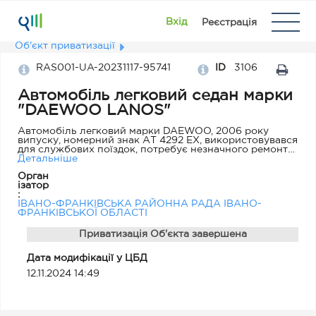
Вхід
Реєстрація
Об'єкт приватизації
RAS001-UA-20231117-95741
ID
3106
Автомобіль легковий седан марки
"DAEWOO LANOS"
Автомобіль легковий марки DAEWOO, 2006 року
випуску, номерний знак АТ 4292 EX, використовувався
для службових поїздок, потребує незначного ремонту
та заміни окремих деталей.
Детальніше
Орган
ізатор
:
ІВАНО-ФРАНКІВСЬКА РАЙОННА РАДА ІВАНО-
ФРАНКІВСЬКОЇ ОБЛАСТІ
Приватизація Об'єкта завершена
Дата модифікації у ЦБД
12.11.2024 14:49