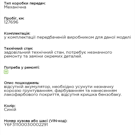
Тип коробки передач:
Механічна
Пробіг, км:
127696
Комплектація:
у комплектації передбаченій виробником для даної моделі
Технічний стан:
задовільний технічний стан, потребує незначного
ремонту та заміни окремих деталей.
Потреба у ремонті:
Опис пошкоджень:
відсутній акумулятор, необхідно усунути незначну
корозію грунтуванням, фарбуванням та нанесенням
лакофарбового покриття, відсутня кришка бензобаку.
Колір:
Синій
Номер кузова або шасі (VIN-код):
Y6F31100030002291