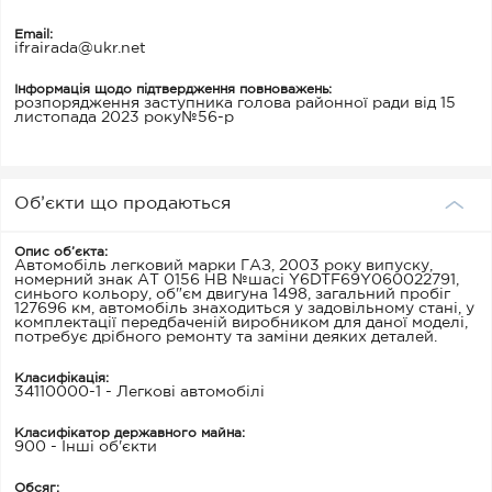
Email:
ifrairada@ukr.net
Інформація щодо підтвердження повноважень:
розпорядження заступника голова районної ради від 15
листопада 2023 року№56-р
Об’єкти що продаються
Опис об’єкта:
Автомобіль легковий марки ГАЗ, 2003 року випуску,
номерний знак АТ 0156 НВ №шасі Y6DTF69Y060022791,
синього кольору, об"єм двигуна 1498, загальний пробіг
127696 км, автомобіль знаходиться у задовільному стані, у
комплектації передбаченій виробником для даної моделі,
потребує дрібного ремонту та заміни деяких деталей.
Класифікація:
34110000-1 - Легкові автомобілі
Класифікатор державного майна:
900 - Інші об'єкти
Обсяг: