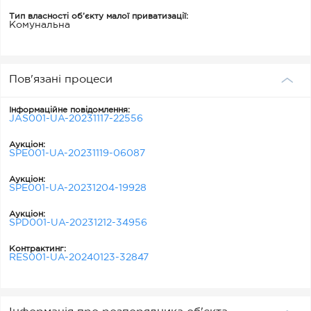
Тип власності об’єкту малої приватизації:
Комунальна
Пов'язані процеси
Інформаційне повідомлення:
JAS001-UA-20231117-22556
Аукціон:
SPE001-UA-20231119-06087
Аукціон:
SPE001-UA-20231204-19928
Аукціон:
SPD001-UA-20231212-34956
Контрактинг:
RES001-UA-20240123-32847