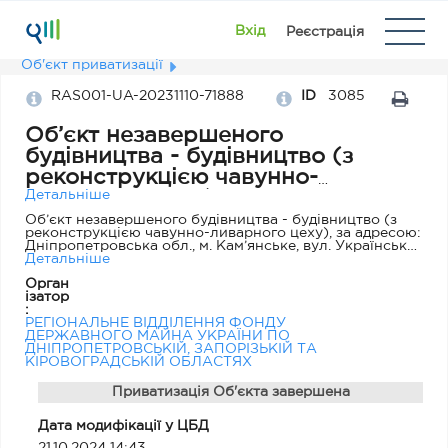
Вхід
Реєстрація
Об'єкт приватизації
RAS001-UA-20231110-71888
ID
3085
Об’єкт незавершеного
будівництва - будівництво (з
реконструкцією чавунно-
ливарного цеху), за адресою:
Детальніше
Дніпропетровська обл., м.
Об’єкт незавершеного будівництва - будівництво (з
реконструкцією чавунно-ливарного цеху), за адресою:
Кам’янське, вул. Українська, 85
Дніпропетровська обл., м. Кам’янське, вул. Українська,
85
Детальніше
Орган
ізатор
:
РЕГІОНАЛЬНЕ ВІДДІЛЕННЯ ФОНДУ
ДЕРЖАВНОГО МАЙНА УКРАЇНИ ПО
ДНІПРОПЕТРОВСЬКІЙ, ЗАПОРІЗЬКІЙ ТА
КІРОВОГРАДСЬКІЙ ОБЛАСТЯХ
Приватизація Об'єкта завершена
Дата модифікації у ЦБД