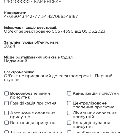
1210400000 - КАМЯНСЬКЕ
Координати:
47.61604344277 / 34.427086346167
Інформація щодо реєстрації:
Об’єкт зареєстровано 50574390 від 05.06.2023
Загальна площа об'єкту, кв.м.:
202.4
Місце розташування об'єкта в будівлі:
Надземний
Електромережа:
Об'єкт не приєднаний до електромережі
Перший
ступінь
Водозабезпечення
Каналізація присутня
присутнє
Газифікація присутня
Централізоване
опалення присутнє
Автономне опалення
Лічильник опалення
присутнє
присутній
Вентиляція присутня
Кондиціонування
присутнє
Телефонізація присутня
Телебачення присутнє