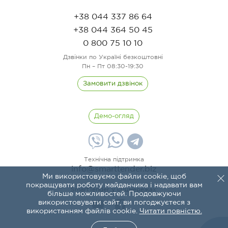
+38 044 337 86 64
+38 044 364 50 45
0 800 75 10 10
Дзвінки по Україні безкоштовні
Пн – Пт 08:30-19:30
Замовити дзвінок
Демо-огляд
Технічна підтримка
info@smarttender.biz
Ми використовуємо файли cookie, щоб
покращувати роботу майданчика і надавати вам
SmartTender у соцмережах:
більше можливостей. Продовжуючи
використовувати сайт, ви погоджуєтеся з
використанням файлів cookie.
Читати повністю.