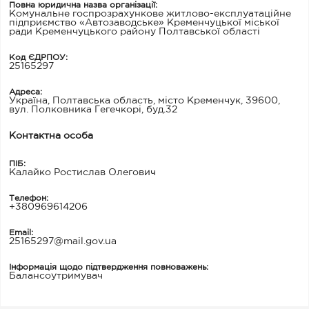
Повна юридична назва організації:
Комунальне госпрозрахункове житлово-експлуатаційне
підприємство «Автозаводське» Кременчуцької міської
ради Кременчуцького району Полтавської області
Код ЄДРПОУ:
25165297
Адреса:
Україна, Полтавська область, місто Кременчук, 39600,
вул. Полковника Гегечкорі, буд.32
Контактна особа
ПІБ:
Калайко Ростислав Олегович
Телефон:
+380969614206
Email:
25165297@mail.gov.ua
Інформація щодо підтвердження повноважень:
Балансоутримувач