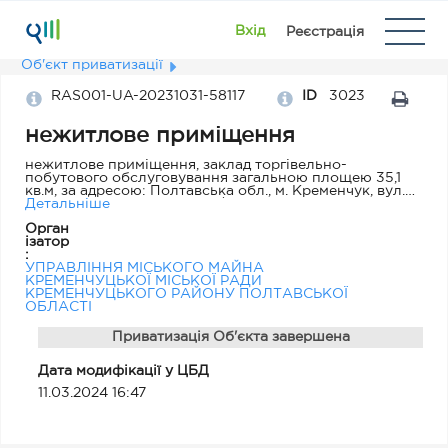
Вхід
Реєстрація
Об'єкт приватизації
RAS001-UA-20231031-58117
ID
3023
нежитлове приміщення
нежитлове приміщення, заклад торгівельно-
побутового обслуговування загальною площею 35,1
кв.м, за адресою: Полтавська обл., м. Кременчук, вул.
Маслова Академіка, буд. 15/4, приміщення 104
Детальніше
Орган
ізатор
:
УПРАВЛІННЯ МІСЬКОГО МАЙНА
КРЕМЕНЧУЦЬКОЇ МІСЬКОЇ РАДИ
КРЕМЕНЧУЦЬКОГО РАЙОНУ ПОЛТАВСЬКОЇ
ОБЛАСТІ
Приватизація Об'єкта завершена
Дата модифікації у ЦБД
11.03.2024 16:47