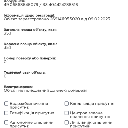
Координати:
49.06568645079 / 33.404424288516
Інформація щодо реєстрації:
Об’єкт зареєстровано 2691411953020 від 09.02.2023
Загальна площа об'єкту, кв.м.:
35.1
Корисна площа об'єкту, кв.м.:
35.1
Номер поверху або поверхів:
0
Технічний стан об'єкта:
0
Електромережа:
Об'єкт не приєднаний до електромережі
Водозабезпечення
Каналізація присутня
присутнє
Газифікація присутня
Централізоване
опалення присутнє
Автономне опалення
Лічильник опалення
присутнє
присутній