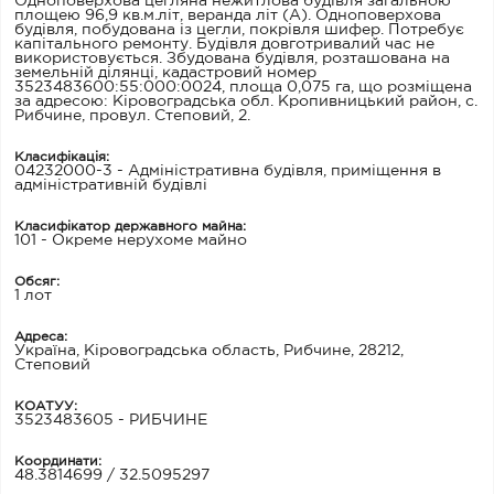
Одноповерхова цегляна нежитлова будівля загальною
площею 96,9 кв.м.літ, веранда літ (А). Одноповерхова
будівля, побудована із цегли, покрівля шифер. Потребує
капітального ремонту. Будівля довготривалий час не
використовується. Збудована будівля, розташована на
земельній ділянці, кадастровий номер
3523483600:55:000:0024, площа 0,075 га, що розміщена
за адресою: Кіровоградська обл. Кропивницький район, с.
Рибчине, провул. Степовий, 2.
Класифікація:
04232000-3 - Адміністративна будівля, приміщення в
адміністративній будівлі
Класифікатор державного майна:
101 - Окреме нерухоме майно
Обсяг:
1 лот
Адреса:
Україна, Кіровоградська область, Рибчине, 28212,
Степовий
КОАТУУ:
3523483605 - РИБЧИНЕ
Координати:
48.3814699 / 32.5095297