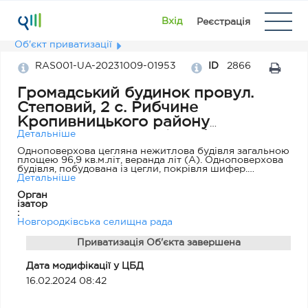
Вхід
Реєстрація
Об'єкт приватизації
RAS001-UA-20231009-01953
ID
2866
Громадський будинок провул.
Степовий, 2 с. Рибчине
Кропивницького району
Кіровоградської області
Детальніше
Одноповерхова цегляна нежитлова будівля загальною
площею 96,9 кв.м.літ, веранда літ (А). Одноповерхова
будівля, побудована із цегли, покрівля шифер.
Потребує капітального ремонту. Будівля
Детальніше
довготривалий час не використовується. Збудована
Орган
будівля, розташована на земельній ділянці,
ізатор
кадастровий номер 3523483600:55:000:0024, площа
:
0,075 га, що розміщена за адресою: Кіровоградська
Новгородківська селищна рада
обл. Кропивницький район, с. Рибчине, провул.
Степовий, 2.
Приватизація Об'єкта завершена
Дата модифікації у ЦБД
16.02.2024 08:42