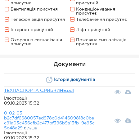
присутнє
присутній
Вентиляція присутня
Кондиціонування
присутнє
Телефонізація присутня
Телебачення присутнє
Інтернет присутній
Ліфт присутній
Охоронна сигналізація
Пожежна сигналізація
присутня
присутня
Документи
Історія документів
ТЕХПАСПОРТА С.РИБЧИНЕ.pdf
Ілюстрації
09.10.2023 15:32
0-02-05-
b2c7df6680057ed978c0d414609818c0be
c91a03c456cfb2c477bf396b9a13fb_9e93c
5c48a29
більше
Ілюстрації
09.10.2023 15:32