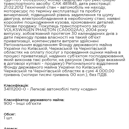
ЄДРПОУ 00022668), номер свідоцтва про реєстрацію
транспортного засобу: САК 481845, дата реєстрації:
21.02.2012 Технічний стан – автомобіль не находу,
моторесурс по терміну експлуатації та пробігу
вичерпаний; підвищений рівень задимлення та шуму
двигуна, електрообладнання в неробочому стані; наявні
корозійні пошкодження кузова, хромованих деталей.
Умови продажу: Покупець транспортного засобу
VOLKSWAGEN PHAETON (СА0002АА), 2004 року
випуску, зобов’язаний протягом 30 календарних днів з
дати переходу права власності на такий об'єкт
приватизації, компенсувати витрати здійснені
Регіональним відділенням Фонду державного майна
України по Київській, Черкаській та Чернігівській
областях на оплату послуг з проведення оцінки майна в
процесі приватизації, наданих суб’єктом господарювання,
який виконав такі роботи, на рахунок (який буде вказаний
в договорі купівлі - продажу) Регіонального відділення
Фонду державного майна України по Київській,
Черкаській та Чернігівській областях в сумі 4 000,00
гривень (чотири тисячі гривень 00 коп.), без ПДВ.
Класифікація:
34111200-0 - Легкові автомобілі типу «седан»
Класифікатор державного майна:
900 - Інші об'єкти
Обсяг:
1 шт.
Адреса: