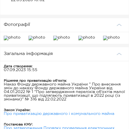
22.05.2026 10:02
випуску, зобов’язаний протягом 30 календарних днів з
дати переходу права власності на такий об'єкт
приватизації, компенсувати витрати здійснені
Регіональним відділенням Фонду державного майна
України по Київській, Черкаській та Чернігівській
областях на оплату послуг з проведення оцінки майна
Фотографії
в процесі приватизації, наданих суб’єктом
господарювання, який виконав такі роботи, на рахунок
(який буде вказаний в договорі купівлі - продажу)
Регіонального відділення Фонду державного майна
України по Київській, Черкаській та Чернігівській
областях в сумі 4 000,00 гривень (чотири тисячі
гривень 00 коп.), без ПДВ.
Загальна інформація
Дата створення:
07.09.2023 15:55
Рішення про приватизацію об'єкта:
Наказ Фонду державного майна України " Про внесення
змін до наказу Фонду державного майна України від
04.01.2022 № 1 "Про затвердження переліків об'єктів малої
приватизації, що підлягають приватизації в 2022 році (із
змінами)" № 316 від 22.02.2022
Закон України:
Про приватизацію державного і комунального майна
Постанова КМУ:
Про затвердження Порядку проведення електронних