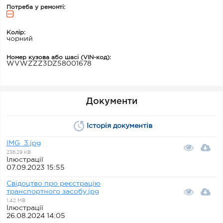
Потреба у ремонті:
Колір:
чорний
Номер кузова або шасі (VIN-код):
WVWZZZ3DZ58001678
Документи
Історія документів
IMG_3.jpg
236.29 KB
Ілюстрації
07.09.2023 15:55
Свідоцтво про реєстрацію
транспортного засобу.jpg
1.42 MB
Ілюстрації
26.08.2024 14:05