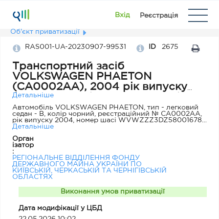
Вхід
Реєстрація
Об'єкт приватизації
RAS001-UA-20230907-99531
ID
2675
Транспортний засіб
VOLKSWAGEN PHAETON
(CA0002AA), 2004 рік випуску
(Черкаська обл., м. Черкаси, бульв.
Детальніше
Шевченка, 185)
Автомобіль VOLKSWAGEN PHAETON, тип - легковий
седан - В, колір чорний, реєстраційний № СА0002АА,
рік випуску 2004, номер шасі WVWZZZ3DZ58001678,
об'єм двигуна 3189 см. куб., тип пального – бензин.
Детальніше
Строк експлуатації 18 років, загальний пробіг
Орган
транспортного засобу з початку експлуатації складає
ізатор
– 560 348 км. Право власності на об'єкт приватизації
:
зареєстровано за Черкаською обласною державною
РЕГІОНАЛЬНЕ ВІДДІЛЕННЯ ФОНДУ
адміністрацією (код за ЄДРПОУ 00022668), номер
ДЕРЖАВНОГО МАЙНА УКРАЇНИ ПО
свідоцтва про реєстрацію транспортного засобу: САК
КИЇВСЬКІЙ, ЧЕРКАСЬКІЙ ТА ЧЕРНІГІВСЬКІЙ
481845, дата реєстрації: 21.02.2012 Технічний стан –
ОБЛАСТЯХ
автомобіль не находу, моторесурс по терміну
експлуатації та пробігу вичерпаний; підвищений
рівень задимлення та шуму двигуна,
Виконання умов приватизації
електрообладнання в неробочому стані; наявні
корозійні пошкодження кузова, хромованих деталей.
Дата модифікації у ЦБД
Умови продажу: Покупець транспортного засобу
VOLKSWAGEN PHAETON (СА0002АА), 2004 року