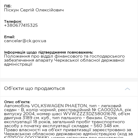
ПІБ:
Піскун Сергій Олексійович
Телефон:
+380677415325
Email:
cancelar@ck.gov.ua
Інформація щодо підтвердження повноважень:
Положення про відділ фінансового та господарського
забезпечення апарату Черкаської обласної державної
адміністрації
Об’єкти що продаються
Опис об’єкта:
Автомобіль VOLKSWAGEN PHAETON, тип - легковий
седан - В, колір чорний, реєстраційний № СА0002АА, рік
випуску 2004, номер шасі WVWZZZ3DZ58001678, об'єм
двигуна 3189 см. куб., тип пального – бензин. Строк
експлуатації 18 років, загальний пробіг транспортного
засобу з початку експлуатації складає – 560 348 км.
Право власності на об'єкт приватизації зареєстровано за
Черкаською обласною державною адміністрацією (код за