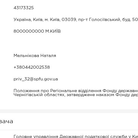
43173325
Україна, Київ, м. Київ, 03039, пр-т Голосіївський, буд. 50
8000000000 М.КИЇВ
Мельнікова Наталя
+380442002538
priv_32@spfu.gov.ua
Положення про Регіональне відділення Фонду державног
Чернігівській областях, затверджене наказом Фонду де
вача
Головне управління Державної податкової служби у Киї