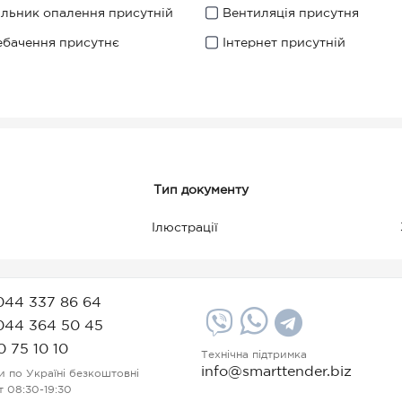
ильник опалення присутній
Вентиляція присутня
ебачення присутнє
Інтернет присутній
Тип документу
Ілюстрації
044 337 86 64
044 364 50 45
0 75 10 10
Технічна підтримка
info@smarttender.biz
и по Україні безкоштовні
т 08:30-19:30