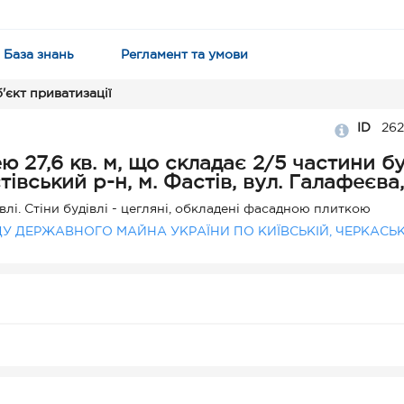
База знань
Регламент та умови
'єкт приватизації
ID
262
7,6 кв. м, що складає 2/5 частини буд
тівський р-н, м. Фастів, вул. Галафеєва,
Частина вбудованих приміщень нежитлової будівлі. Стіни будівлі - цегляні, обкладені фасадною плиткою
У ДЕРЖАВНОГО МАЙНА УКРАЇНИ ПО КИЇВСЬКІЙ, ЧЕРКАСЬК