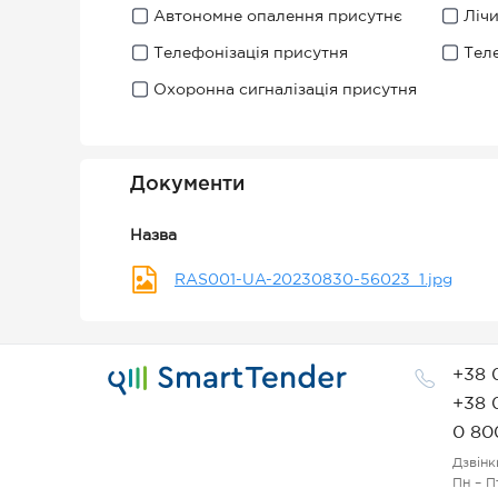
Автономне опалення присутнє
Ліч
Телефонізація присутня
Тел
Охоронна сигналізація присутня
Документи
Назва
RAS001-UA-20230830-56023_1.jpg
+38 
+38 
0 80
Дзвінк
Пн – П