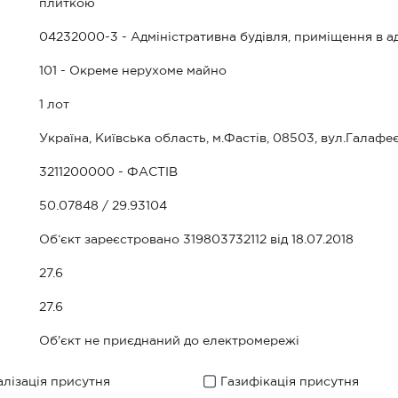
плиткою
04232000-3 - Адміністративна будівля, приміщення в ад
101 - Окреме нерухоме майно
1 лот
Україна, Київська область, м.Фастів, 08503, вул.Галафеє
3211200000 - ФАСТІВ
50.07848 / 29.93104
Об’єкт зареєстровано 319803732112 від 18.07.2018
27.6
27.6
Об'єкт не приєднаний до електромережі
лізація присутня
Газифікація присутня