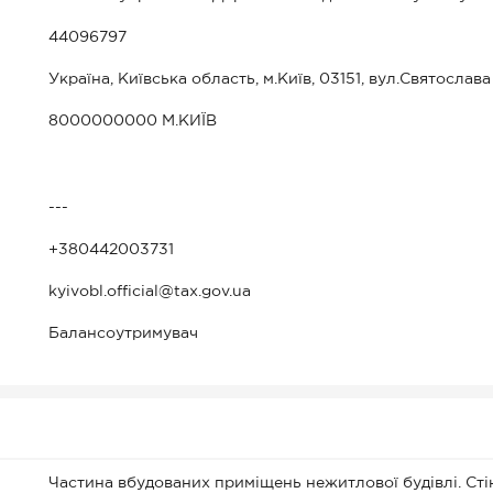
44096797
Україна, Київська область, м.Київ, 03151, вул.Святослав
8000000000 М.КИЇВ
---
+380442003731
kyivobl.official@tax.gov.ua
Балансоутримувач
Частина вбудованих приміщень нежитлової будівлі. Стін