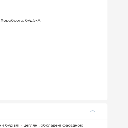
а Хороброго, буд.5-А
и будівлі - цегляні, обкладені фасадною