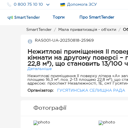
0 800 75 10 10
Допомога ЗСУ
Торги
Про SmartTender
SmartTender
Мала приватизація - об’єкти
Об
RAS001-UA-20230818-25969
Нежитлові приміщення ІІ повер
кімнати на другому поверсі – п
22,8 м²), що становить 13/100
за адресою: проспект Незалежн
Детальніше
Тернопільська область
Нежитлові приміщення ІІ поверху літера «А» зага
площею 16,3 м², поз. 2-13 площею 22,8 м²), що с
адресою: проспект Незалежності, 1Е, смт Гусяти
Організатор:
ГУСЯТИНСЬКА СЕЛИЩНА РАДА
Фотографії