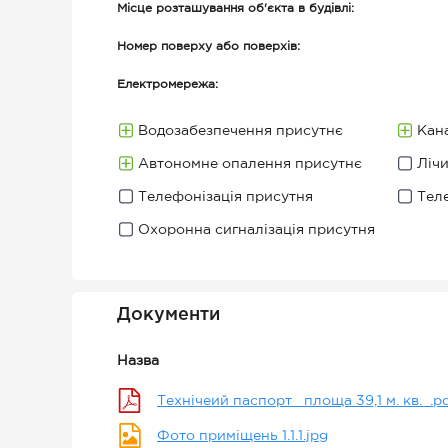
Місце розташування об'єкта в будівлі:
Номер поверху або поверхів:
Електромережа:
Водозабезпечення присутнє
Кана
Автономне опалення присутнє
Ліч
Телефонізація присутня
Тел
Охоронна сигналізація присутня
Документи
Назва
Технічеий паспорт _площа 39,1 м. кв._.p
Фото приміщень 1.1.1.jpg