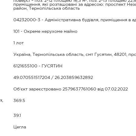
поверсі – поз. 2-12 площею 16,3 м², поз. 2-13 площею 22
приміщення, які розташовані за адресою: проспект Неза
район, Тернопільська область
04232000-3 - Адміністративна будівля, приміщення в ад
101 - Окреме нерухоме майно
1 лот
Україна, Тернопільська область, смт Гусятин, 48201, пр
6121655100 - ГУСЯТИН
49.070551517204 / 26.203859632892
Об’єкт зареєстровано 2579637761060 від 07.02.2022
т,
369.5
39.1
Цегла