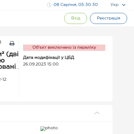
08 Серпня, 05:30:30
Укр
Вхід
Реєстрація
3
Об’єкт виключено із переліку
² (дві
Дата модифікації у ЦБД
ею
26.09.2023 15:00
овані
йон,
-12