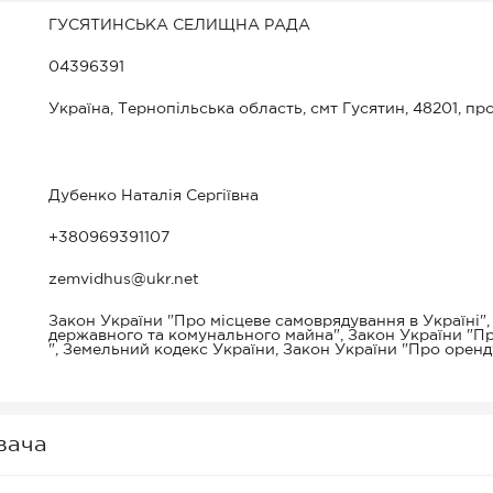
ГУСЯТИНСЬКА СЕЛИЩНА РАДА
04396391
Україна, Тернопільська область, смт Гусятин, 48201, про
Дубенко Наталія Сергіївна
+380969391107
zemvidhus@ukr.net
Закон України "Про місцеве самоврядування в Україні"
державного та комунального майна", Закон України "П
", Земельний кодекс України, Закон України "Про оренд
вача