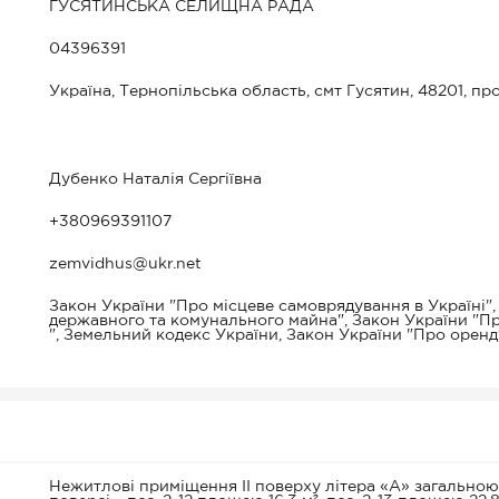
ГУСЯТИНСЬКА СЕЛИЩНА РАДА
04396391
Україна, Тернопільська область, смт Гусятин, 48201, про
Дубенко Наталія Сергіївна
+380969391107
zemvidhus@ukr.net
Закон України "Про місцеве самоврядування в Україні"
державного та комунального майна", Закон України "П
", Земельний кодекс України, Закон України "Про оренд
Нежитлові приміщення ІІ поверху літера «А» загальною 