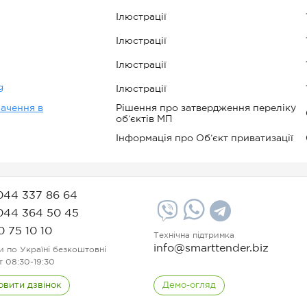
Ілюстрації
Ілюстрації
Ілюстрації
g
Ілюстрації
лачення в
Рішення про затвердження переліку
об’єктів МП
Інформація про Об’єкт приватизації
044 337 86 64
044 364 50 45
0 75 10 10
Технічна підтримка
info@smarttender.biz
и по Україні безкоштовні
т 08:30-19:30
овити дзвінок
Демо-огляд