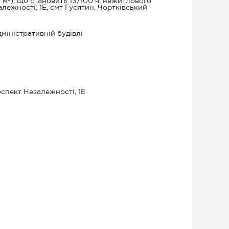
,8 м²), що становить 13/100 ч. нежитлового
лежності, 1Е, смт Гусятин, Чортківський
міністративній будівлі
оспект Незалежності, 1Е