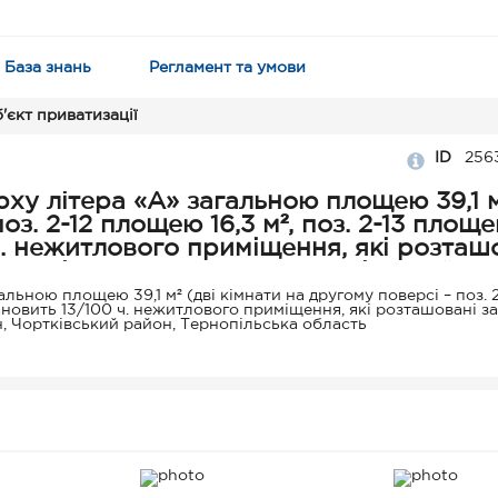
База знань
Регламент та умови
'єкт приватизації
ID
256
ху літера «А» загальною площею 39,1 м
оз. 2-12 площею 16,3 м², поз. 2-13 площ
 ч. нежитлового приміщення, які розташ
ості, 1Е, смт Гусятин, Чортківський ра
льною площею 39,1 м² (дві кімнати на другому поверсі – поз. 2
тановить 13/100 ч. нежитлового приміщення, які розташовані за
н, Чортківський район, Тернопільська область