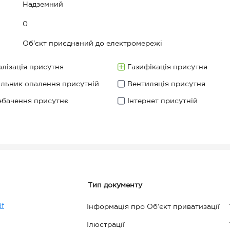
Надземний
0
Об'єкт приєднаний до електромережі
лізація присутня
Газифікація присутня
ильник опалення присутній
Вентиляція присутня
ебачення присутнє
Інтернет присутній
Тип документу
df
Інформація про Об’єкт приватизації
Ілюстрації