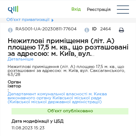
Вхід
Реєстрація
Об'єкт приватизації
RAS001-UA-20230811-77604
ID
2464
Нежитлові приміщення (літ. А)
площею 17,5 м. кв., що розташовані
за адресою: м. Київ, вул.
Саксаганського, 63/28
Детальніше
Нежитлові приміщення (літ. А) площею 17,5 м. кв., що
розташовані за адресою: м. Київ, вул. Саксаганського,
63/28
Орган
ізатор
:
Департамент комунальної власності м. Києва
виконавчого органу Київської міської ради
(Київської міської державної адміністрації)
Об’єкт опубліковано
Дата модифікації у ЦБД
11.08.2023 15:23